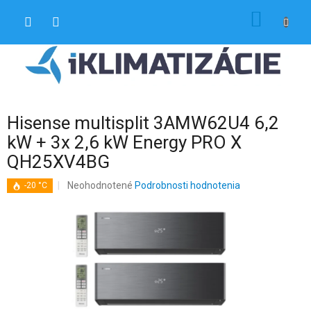
Prejsť
NÁKU
na
obsah
KOŠÍK
Hisense multisplit 3AMW62U4 6,2
kW + 3x 2,6 kW Energy PRO X
QH25XV4BG
Priemerné
Neohodnotené
Podrobnosti hodnotenia
-20 °C
hodnotenie
produktu
je
0,0
z
5
hviezdičiek.