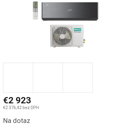
€2 923
€2 376,42 bez DPH
Jednotková
Na dotaz
cena: