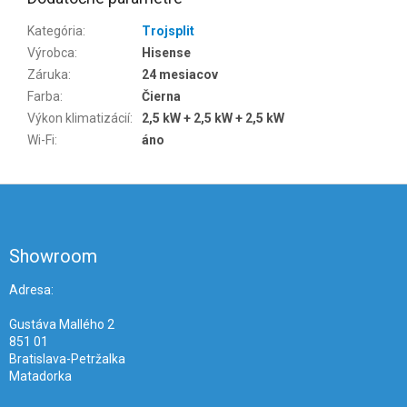
Kategória
:
Trojsplit
Výrobca
:
Hisense
Záruka
:
24 mesiacov
Farba
:
Čierna
Výkon klimatizácií
:
2,5 kW + 2,5 kW + 2,5 kW
Wi-Fi
:
áno
Z
á
p
ä
Showroom
t
i
Adresa:
e
Gustáva Mallého 2
851 01
Bratislava-Petržalka
Matadorka