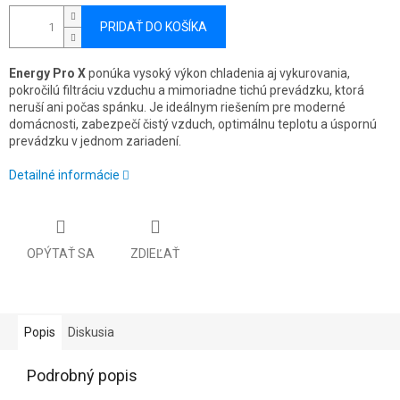
PRIDAŤ DO KOŠÍKA
Energy Pro X
ponúka vysoký výkon chladenia aj vykurovania,
pokročilú filtráciu vzduchu a mimoriadne tichú prevádzku, ktorá
neruší ani počas spánku. Je ideálnym riešením pre moderné
domácnosti, zabezpečí čistý vzduch, optimálnu teplotu a úspornú
prevádzku v jednom zariadení.
Detailné informácie
OPÝTAŤ SA
ZDIEĽAŤ
Popis
Diskusia
Podrobný popis