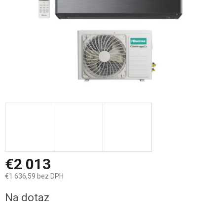
€2 013
€1 636,59 bez DPH
Jednotková
Na dotaz
cena: