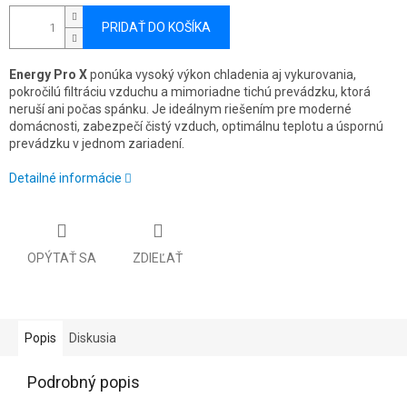
PRIDAŤ DO KOŠÍKA
Energy Pro X
ponúka vysoký výkon chladenia aj vykurovania,
pokročilú filtráciu vzduchu a mimoriadne tichú prevádzku, ktorá
neruší ani počas spánku. Je ideálnym riešením pre moderné
domácnosti, zabezpečí čistý vzduch, optimálnu teplotu a úspornú
prevádzku v jednom zariadení.
Detailné informácie
OPÝTAŤ SA
ZDIEĽAŤ
Popis
Diskusia
Podrobný popis