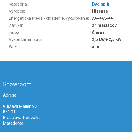
Kategória
:
Dvojsplit
Výrobca
:
Hisense
Energetická trieda - chladenie/vykurovanie
:
A+++/A+++
Záruka
:
24 mesiacov
Farba
:
Čierna
Výkon klimatizácií
:
2,5 kW + 2,5 kW
Wi-Fi
:
áno
Z
á
p
ä
Showroom
t
i
Adresa:
e
Gustáva Mallého 2
851 01
Bratislava-Petržalka
Matadorka