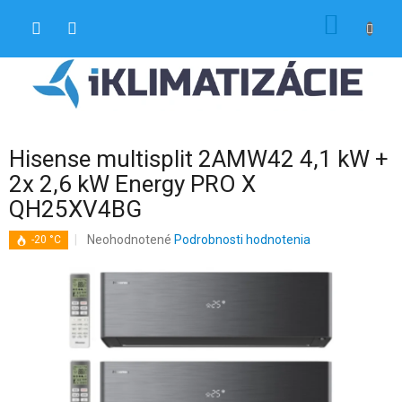
Prejsť
NÁKU
na
obsah
KOŠÍK
Hisense multisplit 2AMW42 4,1 kW +
2x 2,6 kW Energy PRO X
QH25XV4BG
Priemerné
Neohodnotené
Podrobnosti hodnotenia
-20 °C
hodnotenie
produktu
je
0,0
z
5
hviezdičiek.