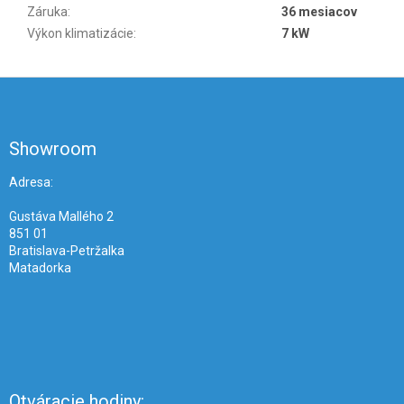
Záruka
:
36 mesiacov
Výkon klimatizácie
:
7 kW
Z
á
p
ä
Showroom
t
i
Adresa:
e
Gustáva Mallého 2
851 01
Bratislava-Petržalka
Matadorka
Otváracie hodiny: