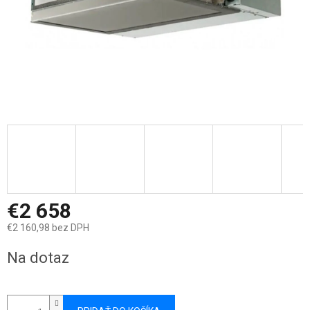
€2 658
€2 160,98 bez DPH
Jednotková
Na dotaz
cena: