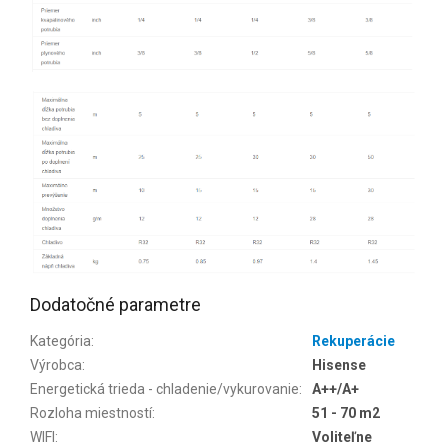
Dodatočné parametre
Kategória
:
Rekuperácie
Výrobca
:
Hisense
Energetická trieda - chladenie/vykurovanie
:
A++/A+
Rozloha miestností
:
51 - 70 m2
WIFI
:
Voliteľne