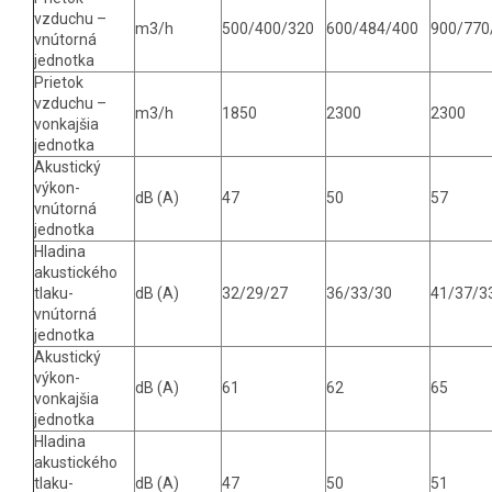
vzduchu –
m3/h
500/400/320
600/484/400
900/770
vnútorná
jednotka
Prietok
vzduchu –
m3/h
1850
2300
2300
vonkajšia
jednotka
Akustický
výkon-
dB (A)
47
50
57
vnútorná
jednotka
Hladina
akustického
tlaku-
dB (A)
32/29/27
36/33/30
41/37/3
vnútorná
jednotka
Akustický
výkon-
dB (A)
61
62
65
vonkajšia
jednotka
Hladina
akustického
tlaku-
dB (A)
47
50
51