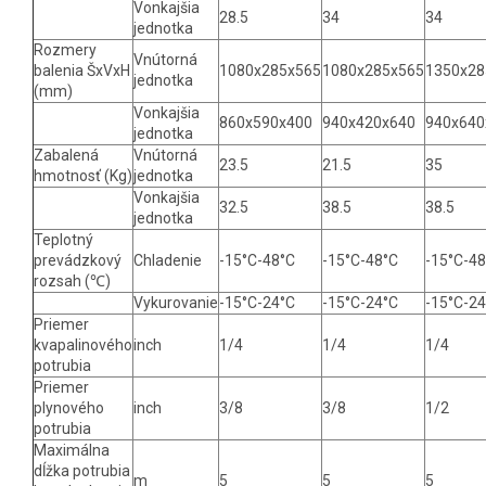
Vonkajšia
28.5
34
34
jednotka
Rozmery
Vnútorná
balenia ŠxVxH
1080x285x565
1080x285x565
1350x28
jednotka
(mm)
Vonkajšia
860x590x400
940x420x640
940x640
jednotka
Zabalená
Vnútorná
23.5
21.5
35
hmotnosť (Kg)
jednotka
Vonkajšia
32.5
38.5
38.5
jednotka
Teplotný
prevádzkový
Chladenie
-15°C-48°C
-15°C-48°C
-15°C-48
rozsah (℃)
Vykurovanie
-15°C-24°C
-15°C-24°C
-15°C-24
Priemer
kvapalinového
inch
1/4
1/4
1/4
potrubia
Priemer
plynového
inch
3/8
3/8
1/2
potrubia
Maximálna
dĺžka potrubia
m
5
5
5