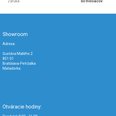
Záruka
:
60 mesiacov
Z
á
p
ä
Showroom
t
i
Adresa:
e
Gustáva Mallého 2
851 01
Bratislava-Petržalka
Matadorka
Otváracie hodiny: