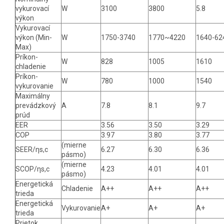
vykurovací
W
3100
3800
5.8
výkon
Vykurovací
výkon (Min-
W
1750-3740
1770~4220
1640-62
Max)
Príkon-
W
828
1005
1610
chladenie
Príkon-
W
780
1000
1540
vykurovanie
Maximálny
prevádzkový
A
7.8
8.1
9.7
prúd
EER
3.56
3.50
3.29
COP
3.97
3.80
3.77
(mierne
SEER/ηs,c
6.27
6.30
6.36
pásmo)
(mierne
SCOP/ηs,c
4.23
4.01
4.01
pásmo)
Energetická
Chladenie
A++
A++
A++
trieda
Energetická
Vykurovanie
A+
A+
A+
trieda
Prietok