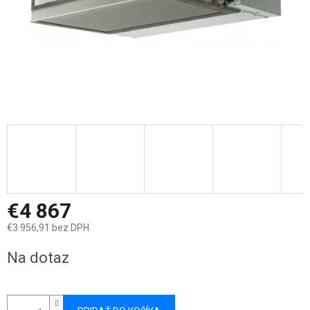
€4 867
€3 956,91 bez DPH
Jednotková
Na dotaz
cena: