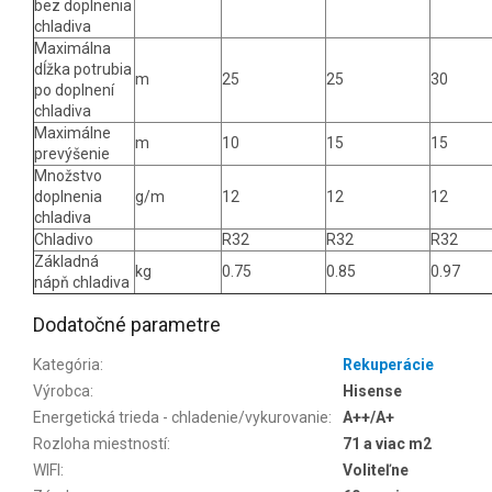
bez doplnenia
chladiva
Maximálna
dĺžka potrubia
m
25
25
30
po doplnení
chladiva
Maximálne
m
10
15
15
prevýšenie
Množstvo
doplnenia
g/m
12
12
12
chladiva
Chladivo
R32
R32
R32
Základná
kg
0.75
0.85
0.97
nápň chladiva
Dodatočné parametre
Kategória
:
Rekuperácie
Výrobca
:
Hisense
Energetická trieda - chladenie/vykurovanie
:
A++/A+
Rozloha miestností
:
71 a viac m2
WIFI
:
Voliteľne