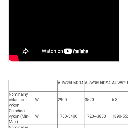
AUW26U4RR4
AUW35U4RS4
AUW52U
Nominálny
chladiaci
W
2900
3520
5.3
výkon
Chladiaci
výkon (Min-
W
1750-3400
1720~3850
1890-55
Max)
Nominálny