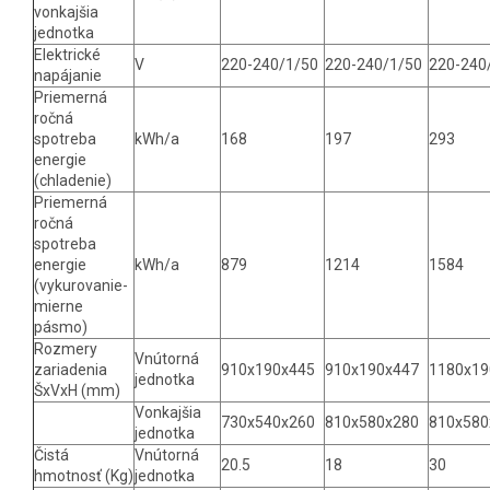
vonkajšia
jednotka
Elektrické
V
220-240/1/50
220-240/1/50
220-240
napájanie
Priemerná
ročná
spotreba
kWh/a
168
197
293
energie
(chladenie)
Priemerná
ročná
spotreba
energie
kWh/a
879
1214
1584
(vykurovanie-
mierne
pásmo)
Rozmery
Vnútorná
zariadenia
910x190x445
910x190x447
1180x19
jednotka
ŠxVxH (mm)
Vonkajšia
730x540x260
810x580x280
810x580
jednotka
Čistá
Vnútorná
20.5
18
30
hmotnosť (Kg)
jednotka