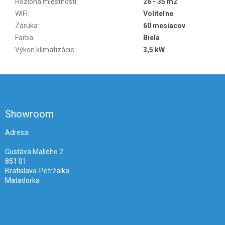
Rozloha miestností
:
26 - 35 m2
WIFI
:
Voliteľne
Záruka
:
60 mesiacov
Farba
:
Biela
Výkon klimatizácie
:
3,5 kW
Z
á
p
ä
Showroom
t
i
Adresa:
e
Gustáva Mallého 2
851 01
Bratislava-Petržalka
Matadorka