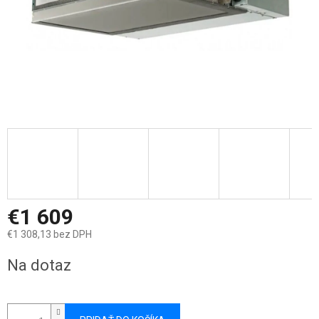
€1 609
€1 308,13 bez DPH
Jednotková
Na dotaz
cena: