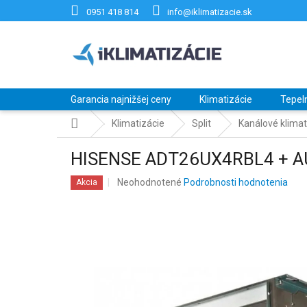
Prejsť
0951 418 814
info@iklimatizacie.sk
na
obsah
Garancia najnižšej ceny
Klimatizácie
Tepel
Domov
Klimatizácie
Split
Kanálové klimat
HISENSE ADT26UX4RBL4 + A
Priemerné
Neohodnotené
Podrobnosti hodnotenia
Akcia
hodnotenie
produktu
je
0,0
z
5
hviezdičiek.