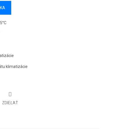
ÍKA
15°C
atizácie
tu klimatizácie
ZDIEĽAŤ