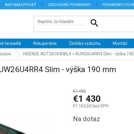
AKO NAKUPOVAŤ
OBCHODNÉ PODMIENKY
PODMIENKY OCH
né čerpadlá
Rekuperácie
Čističky vzduchu
Montáž
izácie
HISENSE ADT26UX4RBL4 + AUW26U4RR4 Slim - výška 19
UW26U4RR4 Slim - výška 190 mm
€1 493
–4 %
€1 430
€1 162,60 bez DPH
Jednotková
Na dotaz
cena: