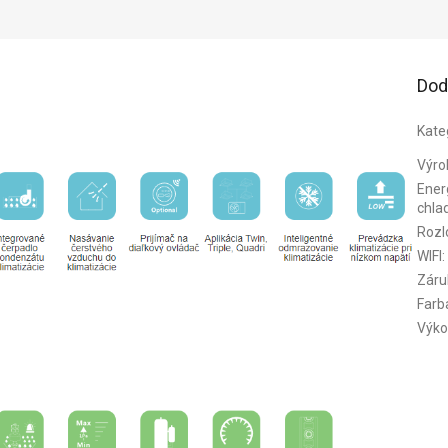
Dod
Kate
Výro
Energ
chla
Rozl
WIFI
:
Záru
Farb
Výko