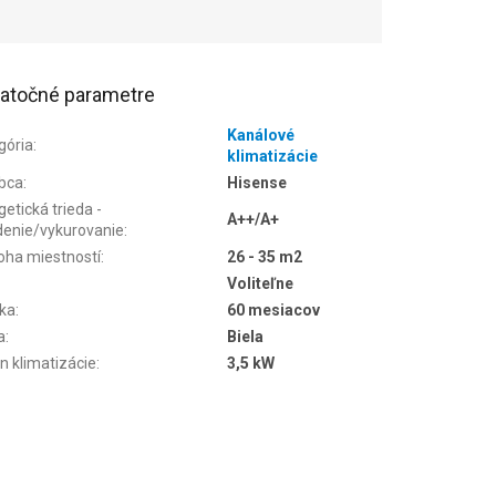
atočné parametre
Kanálové
gória
:
klimatizácie
bca
:
Hisense
etická trieda -
A++/A+
denie/vykurovanie
:
oha miestností
:
26 - 35 m2
Voliteľne
ka
:
60 mesiacov
a
:
Biela
n klimatizácie
:
3,5 kW