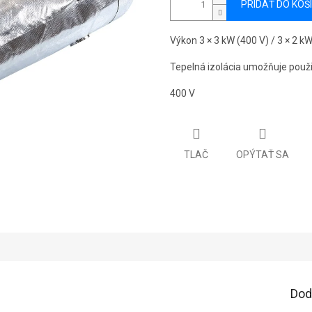
PRIDAŤ DO KOŠ
Výkon 3 × 3 kW (400 V) / 3 × 2 kW
Tepelná izolácia umožňuje použi
400 V
TLAČ
OPÝTAŤ SA
Dod