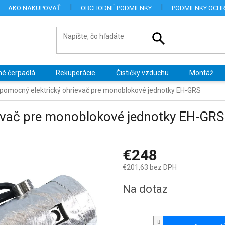
AKO NAKUPOVAŤ
OBCHODNÉ PODMIENKY
PODMIENKY OCH
né čerpadlá
Rekuperácie
Čističky vzduchu
Montáž
pomocný elektrický ohrievač pre monoblokové jednotky EH-GRS
ievač pre monoblokové jednotky EH-GRS
€248
€201,63 bez DPH
Jednotková
Na dotaz
cena: