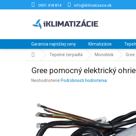
Prejsť
0951 418 814
info@iklimatizacie.sk
na
obsah
Garancia najnižšej ceny
Klimatizácie
Tepel
Domov
Tepelné čerpadlá
Monoblok
Gree 
Gree pomocný elektrický ohr
Priemerné
Neohodnotené
Podrobnosti hodnotenia
hodnotenie
produktu
je
0,0
z
5
hviezdičiek.