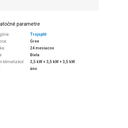
atočné parametre
gória
:
Trojsplit
bca
:
Gree
ka
:
24 mesiacov
a
:
Biela
n klimatizácií
:
3,5 kW + 3,5 kW + 3,5 kW
:
áno