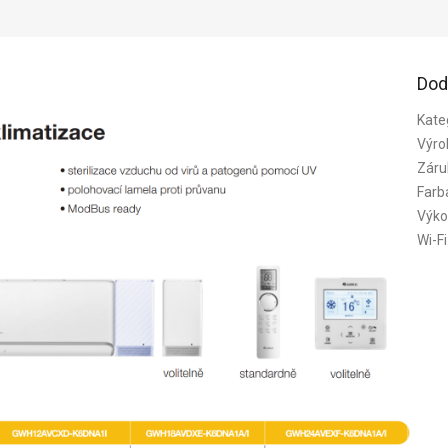
Dod
Kate
Výro
Záru
Farb
Výko
Wi-Fi