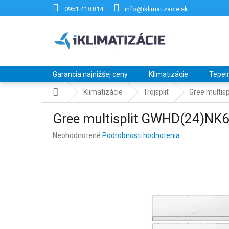
Prejsť
0951 418 814
info@iklimatizacie.sk
na
obsah
Garancia najnižšej ceny
Klimatizácie
Tepel
Domov
Klimatizácie
Trojsplit
Gree multi
Gree multisplit GWHD(24)N
Priemerné
Neohodnotené
Podrobnosti hodnotenia
hodnotenie
produktu
je
0,0
z
5
hviezdičiek.