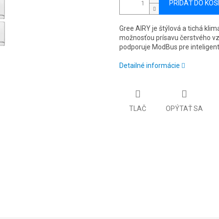
PRIDAŤ DO KOŠ
Gree AIRY je štýlová a tichá klim
možnosťou prísavu čerstvého vz
podporuje ModBus pre inteligen
Detailné informácie
TLAČ
OPÝTAŤ SA