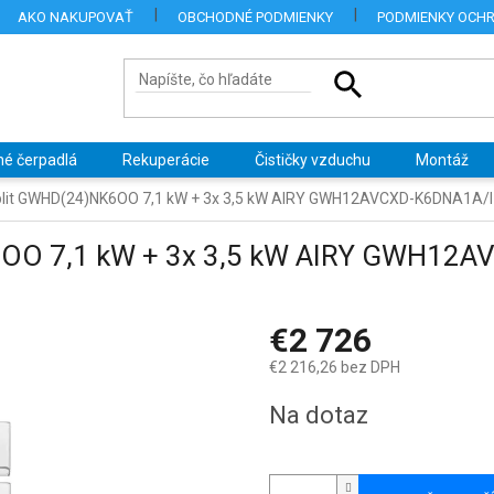
AKO NAKUPOVAŤ
OBCHODNÉ PODMIENKY
PODMIENKY OCH
né čerpadlá
Rekuperácie
Čističky vzduchu
Montáž
split GWHD(24)NK6OO 7,1 kW + 3x 3,5 kW AIRY GWH12AVCXD-K6DNA1A/I
K6OO 7,1 kW + 3x 3,5 kW AIRY GWH12
€2 726
€2 216,26 bez DPH
Jednotková
Na dotaz
cena: