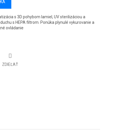
ÍKA
atizácia s 3D pohybom lamiel, UV sterilizáciou a
duchu s HEPA filtrom. Ponúka plynulé vykurovanie a
tné ovládanie
ZDIEĽAŤ