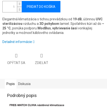
PRIDAŤ DO KOŠÍKA
Elegantná klimatizácia s tichou prevádzkou od
19 dB
, účinnou
UVC
sterilizáciou
vzduchu a
3D pohybom
lamiel. Spoľahlivo kúri až do
–
25 °C
, ponúka podporu
ModBus
,
vyhrievanie šasi
vonkajšej
jednotky a možnosť káblového ovládania.
Detailné informácie
OPÝTAŤ SA
ZDIEĽAŤ
Popis
Diskusia
Podrobný popis