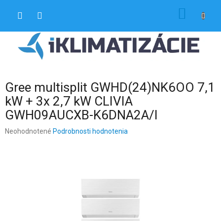
Prejsť
NÁKU
na
obsah
KOŠÍK
Gree multisplit GWHD(24)NK6OO 7,1
kW + 3x 2,7 kW CLIVIA
GWH09AUCXB-K6DNA2A/I
Priemerné
Neohodnotené
Podrobnosti hodnotenia
hodnotenie
produktu
je
0,0
z
5
hviezdičiek.