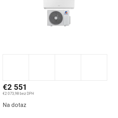
€2 551
€2 073,98 bez DPH
Jednotková
Na dotaz
cena: