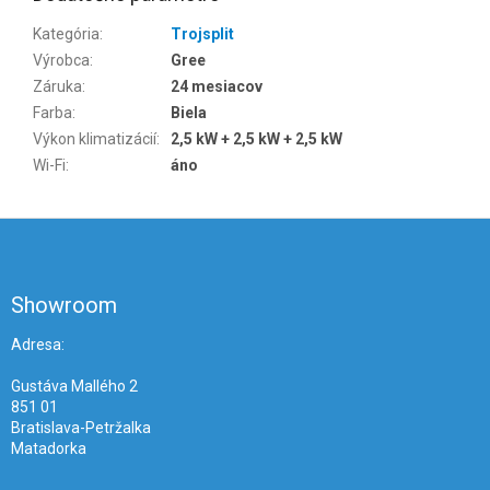
Kategória
:
Trojsplit
Výrobca
:
Gree
Záruka
:
24 mesiacov
Farba
:
Biela
Výkon klimatizácií
:
2,5 kW + 2,5 kW + 2,5 kW
Wi-Fi
:
áno
Z
á
p
ä
Showroom
t
i
Adresa:
e
Gustáva Mallého 2
851 01
Bratislava-Petržalka
Matadorka