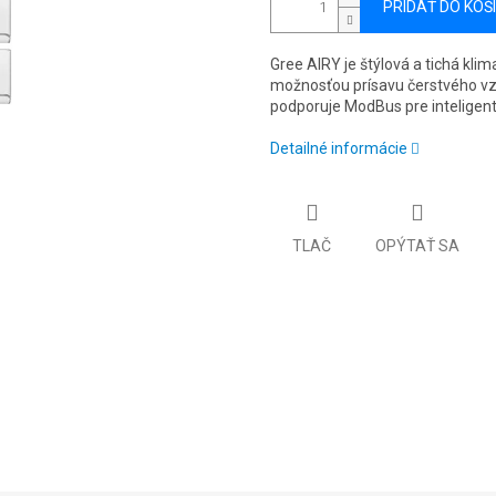
PRIDAŤ DO KOŠ
Gree AIRY je štýlová a tichá klim
možnosťou prísavu čerstvého vz
podporuje ModBus pre inteligen
Detailné informácie
TLAČ
OPÝTAŤ SA