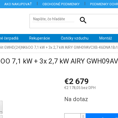
AKO NAKUPOVAŤ
OBCHODNÉ PODMIENKY
PODMIENKY OCH
né čerpadlá
Rekuperácie
Čističky vzduchu
Montáž
plit GWHD(24)NK6OO 7,1 kW + 3x 2,7 kW AIRY GWH09AVCXB-K6DNA1B/I
K6OO 7,1 kW + 3x 2,7 kW AIRY GWH09
€2 679
€2 178,05 bez DPH
Jednotková
Na dotaz
cena: