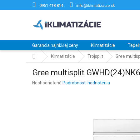
Prejsť
0951 418 814
info@iklimatizacie.sk
na
obsah
Garancia najnižšej ceny
Klimatizácie
Tepel
Domov
Klimatizácie
Trojsplit
Gree multis
Gree multisplit GWHD(24)N
Priemerné
Neohodnotené
Podrobnosti hodnotenia
hodnotenie
produktu
je
0,0
z
5
hviezdičiek.