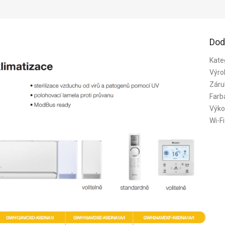
Dod
Kate
Výro
Záru
Farb
Výko
Wi-Fi