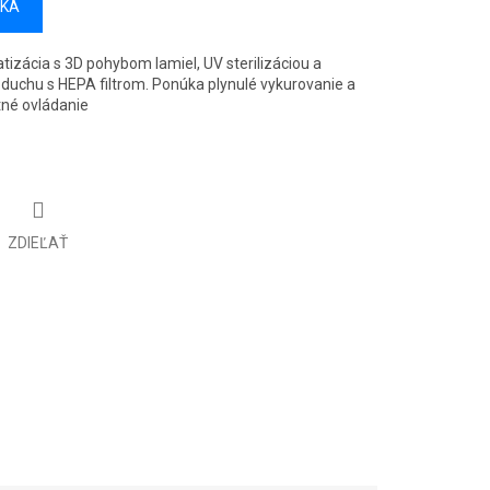
ÍKA
atizácia s 3D pohybom lamiel, UV sterilizáciou a
duchu s HEPA filtrom. Ponúka plynulé vykurovanie a
tné ovládanie
ZDIEĽAŤ