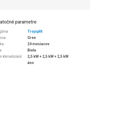
atočné parametre
gória
:
Trojsplit
bca
:
Gree
ka
:
24 mesiacov
a
:
Biela
n klimatizácií
:
2,5 kW + 2,5 kW + 2,5 kW
:
áno