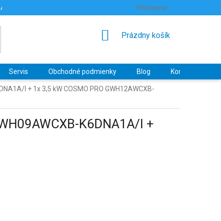
RANY OSOBNÝCH ÚDAJOV
HODNOTENIE OBCHODU
Prihlásenie
NÁKUPNÝ
Prázdny košík
KOŠÍK
Servis
Obchodné podmienky
Blog
Kontakty
K6DNA1A/I + 1x 3,5 kW COSMO PRO GWH12AWCXB-
 GWH09AWCXB-K6DNA1A/I +