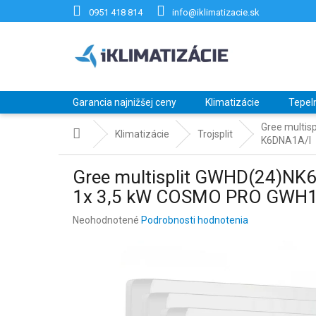
Prejsť
0951 418 814
info@iklimatizacie.sk
na
obsah
Garancia najnižšej ceny
Klimatizácie
Tepel
Gree multi
Domov
Klimatizácie
Trojsplit
K6DNA1A/I
Gree multisplit GWHD(24)N
1x 3,5 kW COSMO PRO GWH
Priemerné
Neohodnotené
Podrobnosti hodnotenia
hodnotenie
produktu
je
0,0
z
5
hviezdičiek.