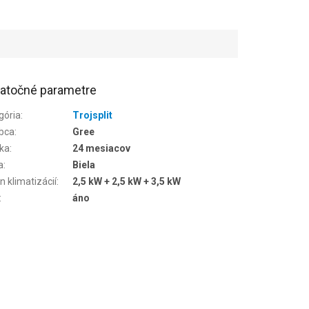
atočné parametre
gória
:
Trojsplit
bca
:
Gree
ka
:
24 mesiacov
a
:
Biela
n klimatizácií
:
2,5 kW + 2,5 kW + 3,5 kW
:
áno