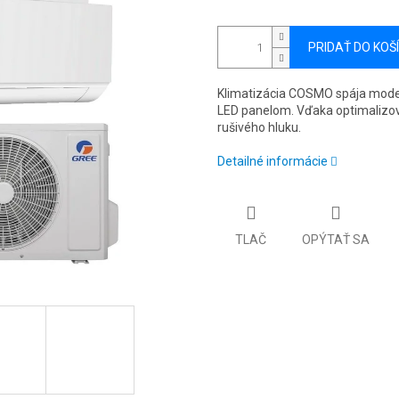
PRIDAŤ DO KOŠ
Klimatizácia COSMO spája moder
LED panelom. Vďaka optimalizo
rušivého hluku.
Detailné informácie
TLAČ
OPÝTAŤ SA