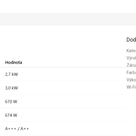
Dod
Kate
Výro
Záru
Farb
Výko
Wi-Fi