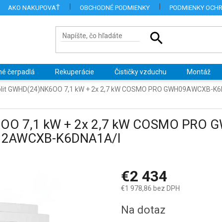
AKO NAKUPOVAŤ
OBCHODNÉ PODMIENKY
PODMIENKY OCH
né čerpadlá
Rekuperácie
Čističky vzduchu
Montáž
split GWHD(24)NK6OO 7,1 kW + 2x 2,7 kW COSMO PRO GWH09AWCXB-
K6OO 7,1 kW + 2x 2,7 kW COSMO PRO
12AWCXB-K6DNA1A/I
€2 434
€1 978,86 bez DPH
Jednotková
Na dotaz
cena: