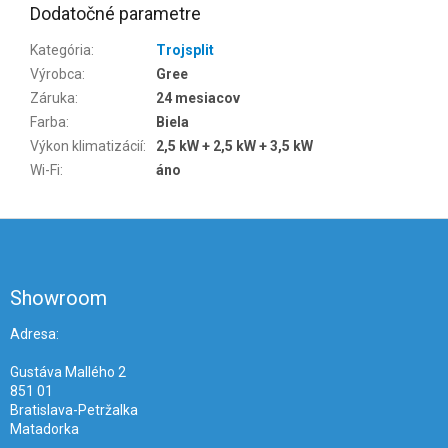
Dodatočné parametre
Kategória
:
Trojsplit
Výrobca
:
Gree
Záruka
:
24 mesiacov
Farba
:
Biela
Výkon klimatizácií
:
2,5 kW + 2,5 kW + 3,5 kW
Wi-Fi
:
áno
Z
á
p
ä
Showroom
t
i
Adresa:
e
Gustáva Mallého 2
851 01
Bratislava-Petržalka
Matadorka