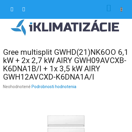
Prejsť
NÁKU
na
obsah
KOŠÍK
Gree multisplit GWHD(21)NK6OO 6,1
kW + 2x 2,7 kW AIRY GWH09AVCXB-
K6DNA1B/I + 1x 3,5 kW AIRY
GWH12AVCXD-K6DNA1A/I
Priemerné
Neohodnotené
Podrobnosti hodnotenia
hodnotenie
produktu
je
0,0
z
5
hviezdičiek.