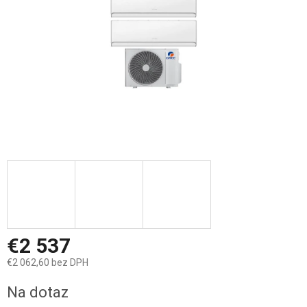
€2 537
€2 062,60 bez DPH
Jednotková
Na dotaz
cena: