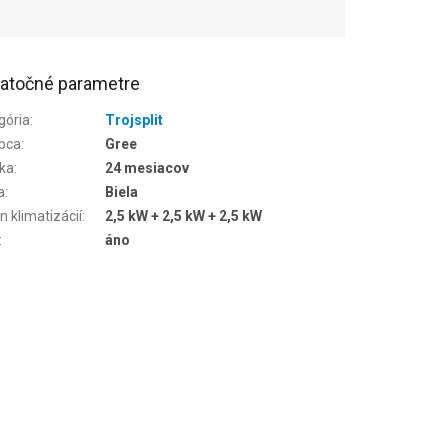
atočné parametre
gória
:
Trojsplit
bca
:
Gree
ka
:
24 mesiacov
a
:
Biela
n klimatizácií
:
2,5 kW + 2,5 kW + 2,5 kW
:
áno