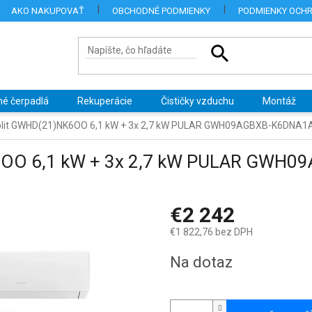
AKO NAKUPOVAŤ
OBCHODNÉ PODMIENKY
PODMIENKY OCH
né čerpadlá
Rekuperácie
Čističky vzduchu
Montáž
split GWHD(21)NK6OO 6,1 kW + 3x 2,7 kW PULAR GWH09AGBXB-K6DNA1A
K6OO 6,1 kW + 3x 2,7 kW PULAR GWH0
€2 242
€1 822,76 bez DPH
Jednotková
Na dotaz
cena: