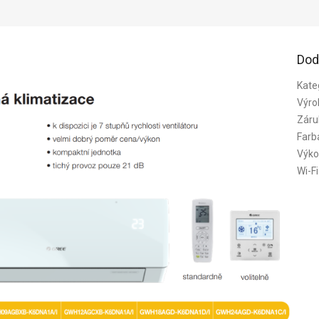
Dod
Kate
Výro
Záru
Farb
Výko
Wi-Fi