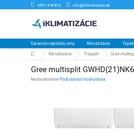
Prejsť
0951 418 814
info@iklimatizacie.sk
na
obsah
Garancia najnižšej ceny
Klimatizácie
Tepel
Domov
Klimatizácie
Trojsplit
Gree multi
Gree multisplit GWHD(21)N
Priemerné
Neohodnotené
Podrobnosti hodnotenia
hodnotenie
produktu
je
0,0
z
5
hviezdičiek.