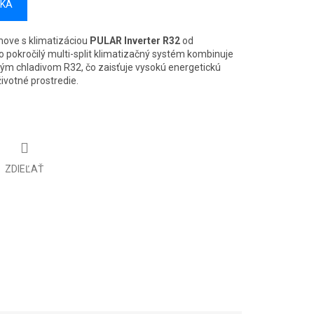
ÍKA
ove s klimatizáciou
PULAR Inverter R32
od
to pokročilý multi-split klimatizačný systém kombinuje
kým chladivom R32, čo zaisťuje vysokú energetickú
ivotné prostredie.
ZDIEĽAŤ