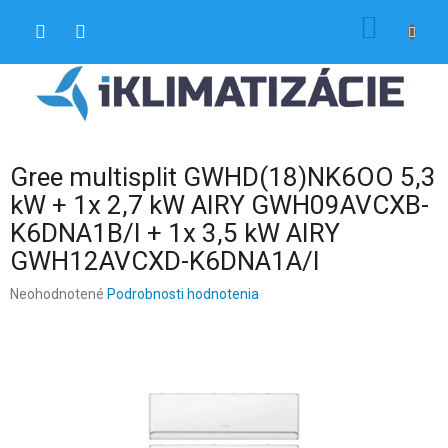
Prejsť
NÁKU
na
obsah
KOŠÍK
Gree multisplit GWHD(18)NK6OO 5,3
kW + 1x 2,7 kW AIRY GWH09AVCXB-
K6DNA1B/I + 1x 3,5 kW AIRY
GWH12AVCXD-K6DNA1A/I
Priemerné
Neohodnotené
Podrobnosti hodnotenia
hodnotenie
produktu
je
0,0
z
5
hviezdičiek.