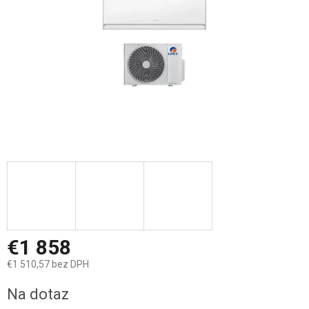
€1 858
€1 510,57 bez DPH
Jednotková
Na dotaz
cena: