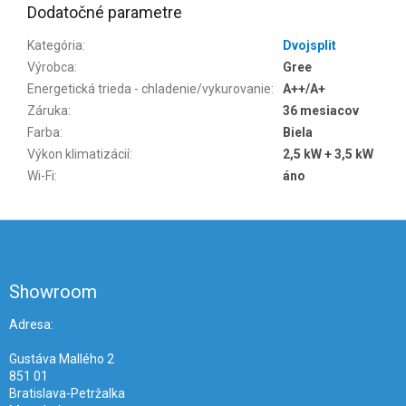
Dodatočné parametre
Kategória
:
Dvojsplit
Výrobca
:
Gree
Energetická trieda - chladenie/vykurovanie
:
A++/A+
Záruka
:
36 mesiacov
Farba
:
Biela
Výkon klimatizácií
:
2,5 kW + 3,5 kW
Wi-Fi
:
áno
Z
á
p
ä
Showroom
t
i
Adresa:
e
Gustáva Mallého 2
851 01
Bratislava-Petržalka