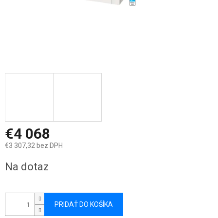
€4 068
€3 307,32 bez DPH
Jednotková
Na dotaz
cena:
PRIDAŤ DO KOŠÍKA