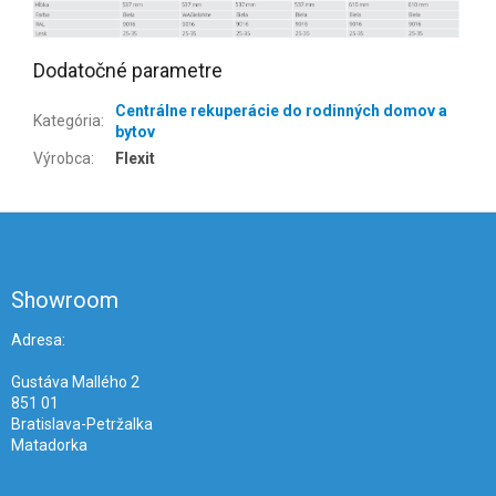
Dodatočné parametre
Centrálne rekuperácie do rodinných domov a
Kategória
:
bytov
Výrobca
:
Flexit
Z
á
p
ä
Showroom
t
i
Adresa:
e
Gustáva Mallého 2
851 01
Bratislava-Petržalka
Matadorka