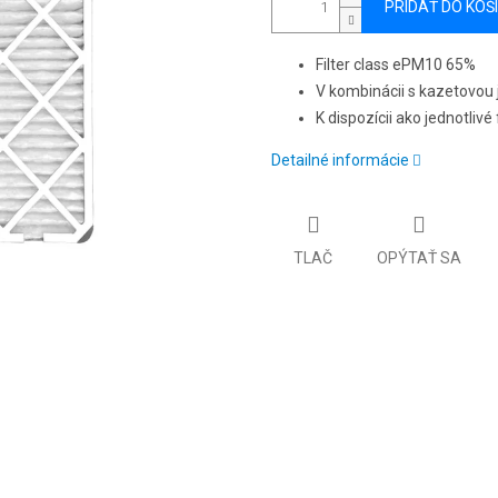
PRIDAŤ DO KOŠ
Filter class ePM10 65%
V kombinácii s kazetovou
K dispozícii ako jednotlivé
Detailné informácie
TLAČ
OPÝTAŤ SA