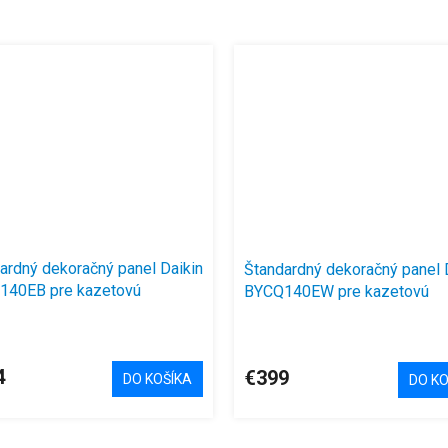
ardný dekoračný panel Daikin
Štandardný dekoračný panel 
140EB pre kazetovú
BYCQ140EW pre kazetovú
tku
jednotku
4
€399
DO KOŠÍKA
DO KO