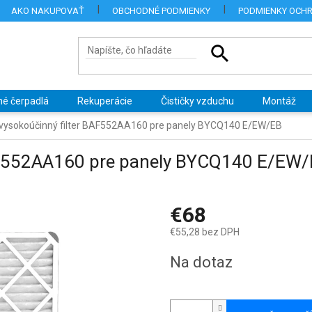
AKO NAKUPOVAŤ
OBCHODNÉ PODMIENKY
PODMIENKY OCH
né čerpadlá
Rekuperácie
Čističky vzduchu
Montáž
 vysokoúčinný filter BAF552AA160 pre panely BYCQ140 E/EW/EB
BAF552AA160 pre panely BYCQ140 E/EW
€68
€55,28 bez DPH
Jednotková
Na dotaz
cena: