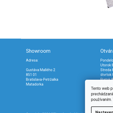
Z
á
Showroom
Otvár
p
ä
Adresa:
Pondelo
t
Utorok 8
i
Gustáva Mallého 2
Streda 8
e
851 01
štvrtok 
Bratislava-Petržalka
Piatok 8
Matadorka
Tento web p
prechádzaním
používaním. 
Nastaven