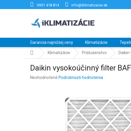
Prejsť
0951 418 814
info@iklimatizacie.sk
na
obsah
Garancia najnižšej ceny
Klimatizácie
Tepel
Domov
Klimatizácie
Príslušenstvo
Daikin
Daikin vysokoúčinný filter 
Priemerné
Neohodnotené
Podrobnosti hodnotenia
hodnotenie
produktu
je
0,0
z
5
hviezdičiek.