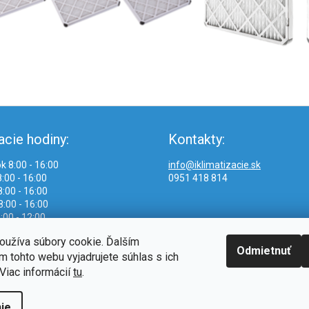
acie hodiny:
Kontakty:
k 8:00 - 16:00
info@iklimatizacie.sk
:00 - 16:00
0951 418 814
:00 - 16:00
8:00 - 16:00
:00 - 12:00
oužíva súbory cookie. Ďalším
Odmietnuť
 tohto webu vyjadrujete súhlas s ich
Viac informácií
tu
.
ie