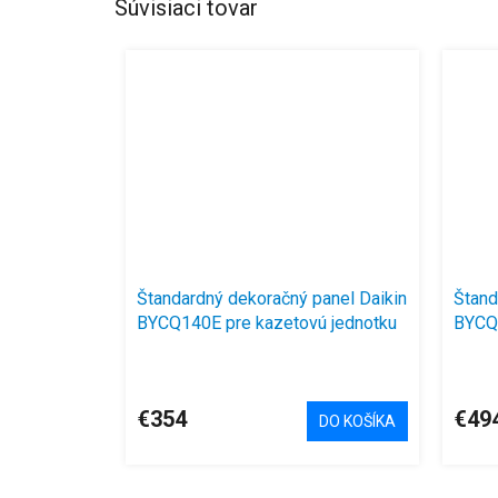
Súvisiaci tovar
Štandardný dekoračný panel Daikin
Štand
BYCQ140E pre kazetovú jednotku
BYCQ
jedno
€354
€49
DO KOŠÍKA