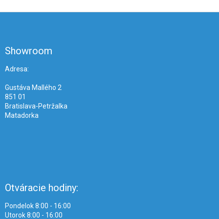
Z
á
p
ä
Showroom
t
i
Adresa:
e
Gustáva Mallého 2
851 01
Bratislava-Petržalka
Matadorka
Otváracie hodiny:
Pondelok 8:00 - 16:00
Utorok 8:00 - 16:00