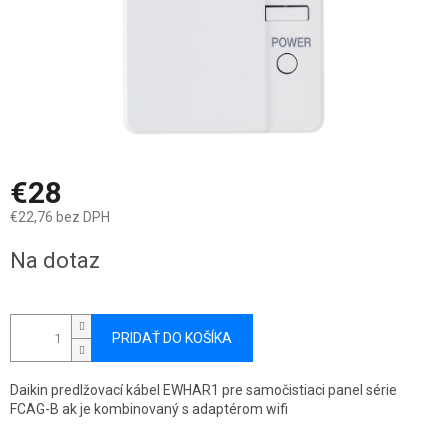
€28
€22,76 bez DPH
Jednotková
Na dotaz
cena:
PRIDAŤ DO KOŠÍKA
Daikin predlžovací kábel EWHAR1 pre samočistiaci panel série
FCAG-B ak je kombinovaný s adaptérom wifi