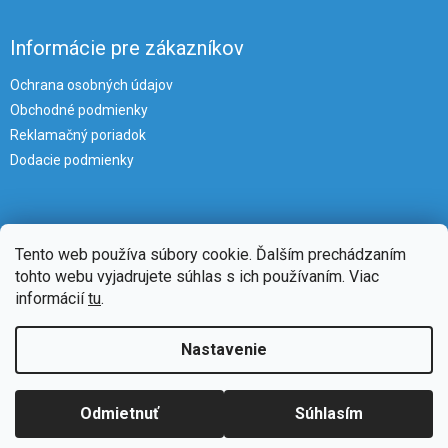
Informácie pre zákazníkov
Ochrana osobných údajov
Obchodné podmienky
Reklamačný poriadok
Dodacie podmienky
Tento web používa súbory cookie. Ďalším prechádzaním
tohto webu vyjadrujete súhlas s ich používaním. Viac
informácií
tu
.
Vytvoril Shoptet
Nastavenie
Copyright 2026
iKlimatizacie
. Všetky práva vyhradené.
Upraviť
Odmietnuť
Súhlasím
nastavenie cookies