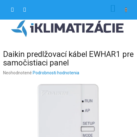
Prejsť
NÁKU
na
obsah
KOŠÍK
Daikin predlžovací kábel EWHAR1 pre
samočistiaci panel
Priemerné
Neohodnotené
Podrobnosti hodnotenia
hodnotenie
produktu
je
0,0
z
5
hviezdičiek.