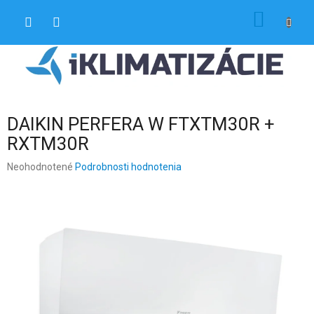
Prejsť
NÁKU
na
obsah
KOŠÍK
DAIKIN PERFERA W FTXTM30R +
RXTM30R
Priemerné
Neohodnotené
Podrobnosti hodnotenia
hodnotenie
produktu
je
0,0
z
5
hviezdičiek.