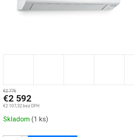
€2 776
–6 %
€2 592
€2 107,32 bez DPH
Jednotková
Skladom
(1 ks)
cena: