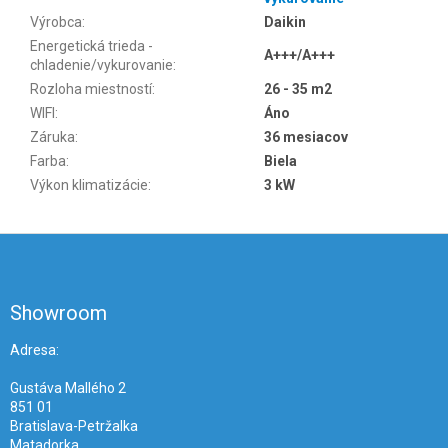
Výrobca
:
Daikin
Energetická trieda -
A+++/A+++
chladenie/vykurovanie
:
Rozloha miestností
:
26 - 35 m2
WIFI
:
Áno
Záruka
:
36 mesiacov
Farba
:
Biela
Výkon klimatizácie
:
3 kW
Z
á
p
ä
Showroom
t
i
Adresa:
e
Gustáva Mallého 2
851 01
Bratislava-Petržalka
Matadorka