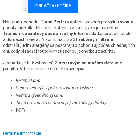
PRIDAŤ DO KOŠÍKA
Nástenná jednotka Daikin
Perfera
optimalizovaná pre
vykurovanie
ponúka niekoľko filtrov na čistenie vzduchu, ako je napríklad
Titániumk apatitový deodorizačný filter
rozkladajúci pach tabaku
a domácich zvierat. V kombinácii so
Strieborným filtrom
odstraňujúcim alergény sa postarajú o pohodu aj počas chladnejších
dní, kedy si radšej touto klimatizačnou jednotkou zakúrite.
Jednotka je tiež vybavená
2-smerovým snímačom detekcie
pohybu
. Vďaka nemu je ešte efektívnejšia.
Režim Ekono
Úspora energie v pohotovostnom režime
Režim zvýšeného výkonu
Tichá prevádzka vnútornej aj vonkajšej jednotky
Wi-Fi
Detailné informácie