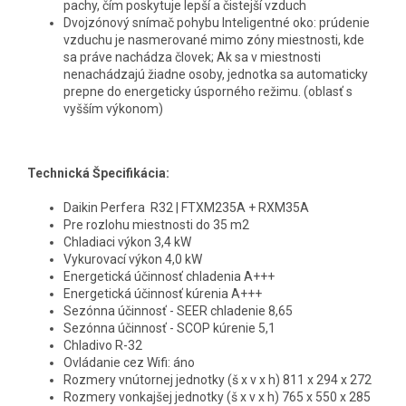
pachy, čím poskytuje lepší a čistejší vzduch
Dvojzónový snímač pohybu Inteligentné oko: prúdenie
vzduchu je nasmerované mimo zóny miestnosti, kde
sa práve nachádza človek; Ak sa v miestnosti
nenachádzajú žiadne osoby, jednotka sa automaticky
prepne do energeticky úsporného režimu. (oblasť s
vyšším výkonom)
Technická Špecifikácia:
Daikin Perfera R32 | FTXM235A + RXM35A
Pre rozlohu miestnosti do 35 m2
Chladiaci výkon 3,4 kW
Vykurovací výkon 4,0 kW
Energetická účinnosť chladenia A+++
Energetická účinnosť kúrenia A+++
Sezónna účinnosť - SEER chladenie 8,65
Sezónna účinnosť - SCOP kúrenie 5,1
Chladivo R-32
Ovládanie cez Wifi: áno
Rozmery vnútornej jednotky (š x v x h) 811 x 294 x 272
Rozmery vonkajšej jednotky (š x v x h) 765 x 550 x 285