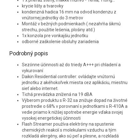
krycie lišty a tvarovky
kondenzná hadica 16 mm na odvod kondenzu z
vnútornej jednotky do 3 metrov
Montáž v bežných podmienkach ( nezahŕňa šikmú
strechu, použitie lešenia, plošiny atd.)
1x konzola pre vonkajšiu jednotku
odborné zaškolenie obsluhy zariadenia
Podrobný popis
Sezónne účinnosti až do triedy A+++ pri chladení a
vykurovaní
Daikin Residential controller: ovládajte vnútornú
jednotku z akéhokoľvek miesta cez aplikáciu, miestnu
sieť alebo internet.
Tichá prevádzka znížená na 19 dBA
Výberom produktu s R-32 sa znižuje dopad na životné
prostredie o 68% v porovnaní s jednotkami s R-410A a
vedie priamo k nižšej spotrebe energie vďaka svojej
vysokej energetickej účinnosti
Flash Streamer používa elektróny na spustenie
chemických reakcií s molekulami vzduchu a tým
rozkladá alergény, ako sú peľ a plesne, a rozkladá