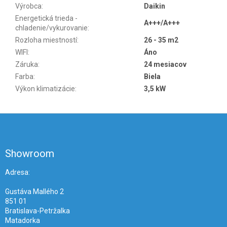
Výrobca
:
Daikin
Energetická trieda -
A+++/A+++
chladenie/vykurovanie
:
Rozloha miestností
:
26 - 35 m2
WIFI
:
Áno
Záruka
:
24 mesiacov
Farba
:
Biela
Výkon klimatizácie
:
3,5 kW
Z
á
p
ä
Showroom
t
i
Adresa:
e
Gustáva Mallého 2
851 01
Bratislava-Petržalka
Matadorka