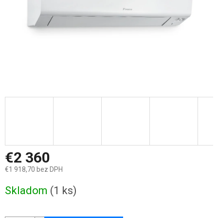
€2 360
€1 918,70 bez DPH
Jednotková
Skladom
(1 ks)
cena: