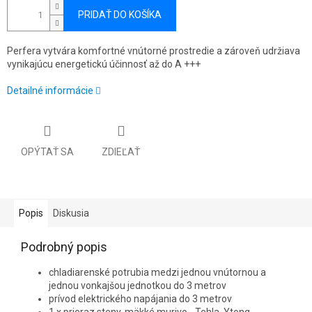
PRIDAŤ DO KOŠÍKA
Perfera vytvára komfortné vnútorné prostredie a zároveň udržiava
vynikajúcu energetickú účinnosť až do A +++
Detailné informácie
OPÝTAŤ SA
ZDIEĽAŤ
Popis
Diskusia
Podrobný popis
chladiarenské potrubia medzi jednou vnútornou a
jednou vonkajšou jednotkou do 3 metrov
prívod elektrického napájania do 3 metrov
1 x prieraz steny, mäkké murivo - Tehla, Ytong...