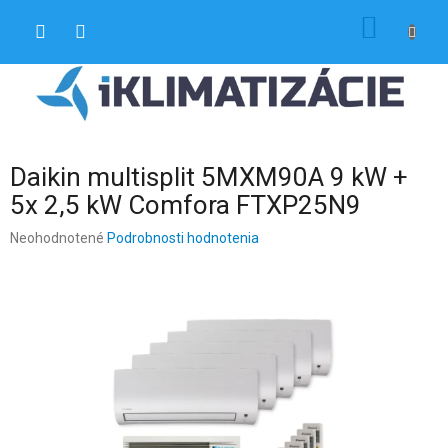
Prejsť
NÁKU
na
obsah
KOŠÍK
Daikin multisplit 5MXM90A 9 kW +
5x 2,5 kW Comfora FTXP25N9
Priemerné
Neohodnotené
Podrobnosti hodnotenia
hodnotenie
produktu
je
0,0
z
5
hviezdičiek.