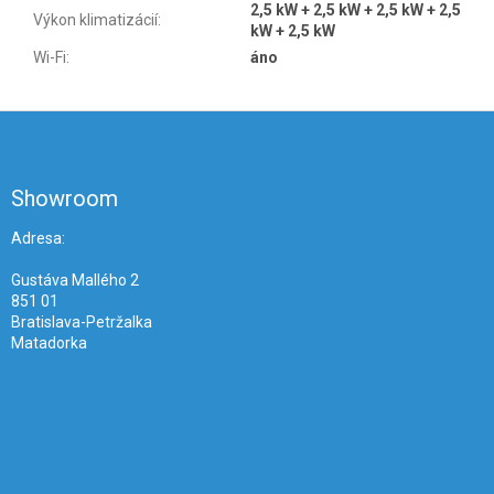
2,5 kW + 2,5 kW + 2,5 kW + 2,5
Výkon klimatizácií
:
kW + 2,5 kW
Wi-Fi
:
áno
Z
á
p
ä
Showroom
t
i
Adresa:
e
Gustáva Mallého 2
851 01
Bratislava-Petržalka
Matadorka