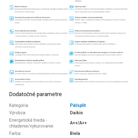
Dodatočné parametre
Kategória
:
Päťsplit
Výrobca
:
Daikin
Energetická trieda -
A++/A++
chladenie/vykurovanie
:
Farba
:
Biela