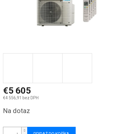
€5 605
€4 556,91 bez DPH
Jednotková
Na dotaz
cena: