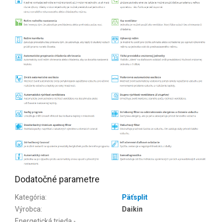
Dodatočné parametre
Kategória
:
Päťsplit
Výrobca
:
Daikin
Energetická trieda -