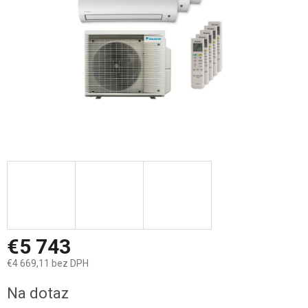
€5 743
€4 669,11 bez DPH
Jednotková
Na dotaz
cena: