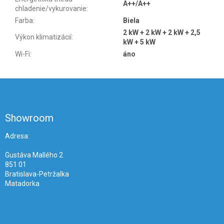
A++/A++
chladenie/vykurovanie
:
Farba
:
Biela
2 kW + 2 kW + 2 kW + 2,5
Výkon klimatizácií
:
kW + 5 kW
Wi-Fi
:
áno
Z
á
p
ä
Showroom
t
i
Adresa:
e
Gustáva Mallého 2
851 01
Bratislava-Petržalka
Matadorka