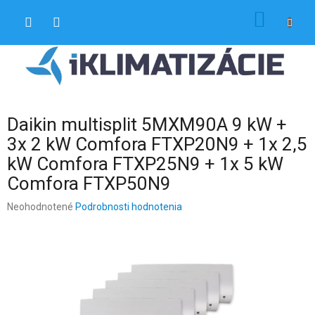
Prejsť
NÁKU
na
obsah
KOŠÍK
Daikin multisplit 5MXM90A 9 kW +
3x 2 kW Comfora FTXP20N9 + 1x 2,5
kW Comfora FTXP25N9 + 1x 5 kW
Comfora FTXP50N9
Priemerné
Neohodnotené
Podrobnosti hodnotenia
hodnotenie
produktu
je
0,0
z
5
hviezdičiek.