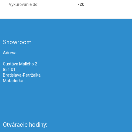
Vykurovanie do
:
-20
Z
á
p
ä
Showroom
t
i
Adresa:
e
Gustáva Mallého 2
851 01
Bratislava-Petržalka
Matadorka
Otváracie hodiny: