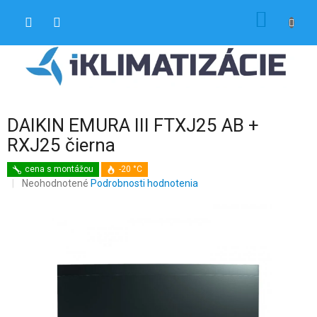
Prejsť
NÁKU
na
obsah
KOŠÍK
DAIKIN EMURA III FTXJ25 AB +
RXJ25 čierna
cena s montážou
-20 °C
Priemerné
Neohodnotené
Podrobnosti hodnotenia
hodnotenie
produktu
je
0,0
z
5
hviezdičiek.