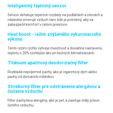
Inteligentný teplotný senzor
Senzor detekuje teplotné rozdiely na podlahách a stenách a
následne smeruje vzduch tam, kde je potrebný, aby sa
zabezpečil komfort v celom priestore.
Heat boost - režim zvýšeného vykurovacieho
výkonu
Tento režim rýchlo vyhreje miestnosť a dosiahne nastavenú
teplotu o 20% rýchlejšie ako pri bežných klimatizáciách.
Titánium apatitový deodorizačný filter
Rozkladá nepríjemné pachy, ako je cigaretový dym alebo
pachy od domácich miláčikov.
Strieborný filter pre odstránenie alergénov a
čistenie vzduchu
Filter zachytáva alergény, ako je peľ, a zaisťuje stály prísun
čistého vzduchu.