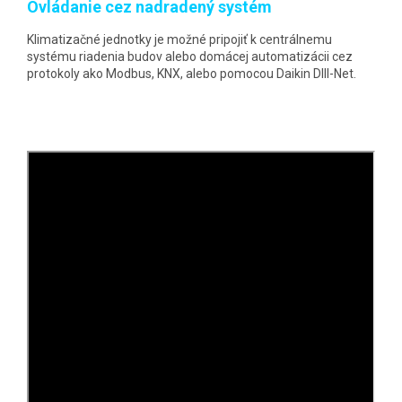
Ovládanie cez nadradený systém
Klimatizačné jednotky je možné pripojiť k centrálnemu
systému riadenia budov alebo domácej automatizácii cez
protokoly ako Modbus, KNX, alebo pomocou Daikin DIII-Net.