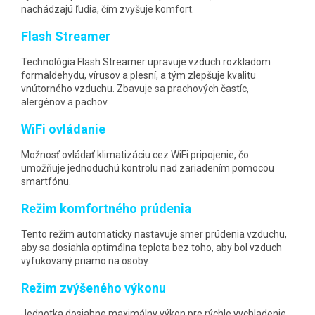
nachádzajú ľudia, čím zvyšuje komfort.
Flash Streamer
Technológia Flash Streamer upravuje vzduch rozkladom
formaldehydu, vírusov a plesní, a tým zlepšuje kvalitu
vnútorného vzduchu. Zbavuje sa prachových častíc,
alergénov a pachov.
WiFi ovládanie
Možnosť ovládať klimatizáciu cez WiFi pripojenie, čo
umožňuje jednoduchú kontrolu nad zariadením pomocou
smartfónu.
Režim komfortného prúdenia
Tento režim automaticky nastavuje smer prúdenia vzduchu,
aby sa dosiahla optimálna teplota bez toho, aby bol vzduch
vyfukovaný priamo na osoby.
Režim zvýšeného výkonu
Jednotka dosiahne maximálny výkon pre rýchle vychladenie