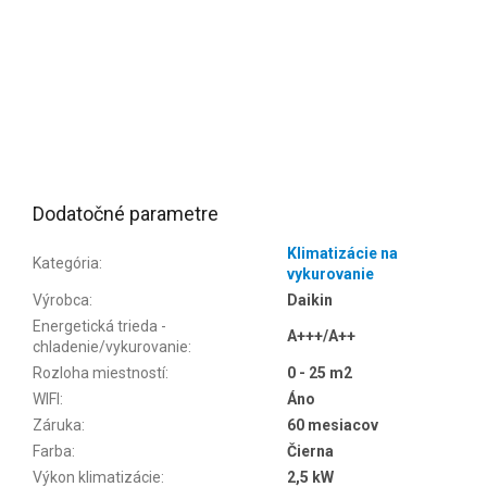
Dodatočné parametre
Klimatizácie na
Kategória
:
vykurovanie
Výrobca
:
Daikin
Energetická trieda -
A+++/A++
chladenie/vykurovanie
:
Rozloha miestností
:
0 - 25 m2
WIFI
:
Áno
Záruka
:
60 mesiacov
Farba
:
Čierna
Výkon klimatizácie
:
2,5 kW