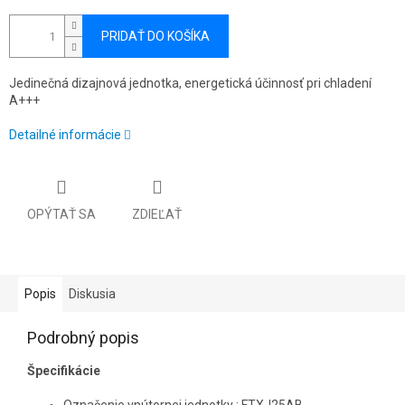
PRIDAŤ DO KOŠÍKA
Jedinečná dizajnová jednotka, energetická účinnosť pri chladení
A+++
Detailné informácie
OPÝTAŤ SA
ZDIEĽAŤ
Popis
Diskusia
Podrobný popis
Špecifikácie
Označenie vnútornej jednotky : FTXJ25AB