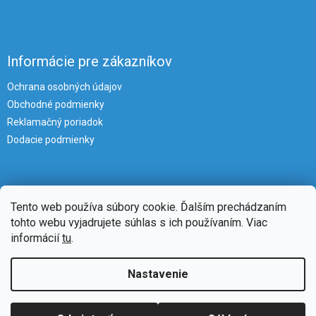
Informácie pre zákazníkov
Ochrana osobných údajov
Obchodné podmienky
Reklamačný poriadok
Dodacie podmienky
Tento web používa súbory cookie. Ďalším prechádzaním
tohto webu vyjadrujete súhlas s ich používaním. Viac
informácií
tu
.
Vytvoril Shoptet
Nastavenie
Copyright 2026
iKlimatizacie
. Všetky práva vyhradené.
Upraviť