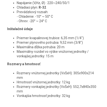
Napájanie (V,Hz, Ø) : 220~240/50/1
Chladiaci plyn:
R-32
Prevádzkový rozsah:
- Chladenie: -10° ~ 50° C
- Ohrev: -20° ~ 24° C
Inštalačné údaje
Priemer kvapalinovej trubice: 6,35 mm (1/4")
Priemer plynového potrubia: 9,52 mm (3/8")
Maximálna dĺžka potrubia: 20 m
Maximálny rozdiel vo výške vnútornej jednotky /
vonkajšej jednotky: 15 m
Rozmery a hmotnosť
Rozmery vnútornej jednotky (VxŠxH): 305x900x214
mm
Hmotnosť vnútornej jednotky: 12 kg
Rozmery vonkajšej jednotky (VxŠxH): 552,7x840x350
mm
Vonkajšia hmotnosť jednotky: 32 kg