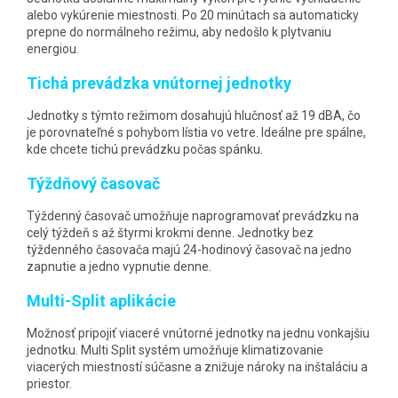
alebo vykúrenie miestnosti. Po 20 minútach sa automaticky
prepne do normálneho režimu, aby nedošlo k plytvaniu
energiou.
Tichá prevádzka vnútornej jednotky
Jednotky s týmto režimom dosahujú hlučnosť až 19 dBA, čo
je porovnateľné s pohybom lístia vo vetre. Ideálne pre spálne,
kde chcete tichú prevádzku počas spánku.
Týždňový časovač
Týždenný časovač umožňuje naprogramovať prevádzku na
celý týždeň s až štyrmi krokmi denne. Jednotky bez
týždenného časovača majú 24-hodinový časovač na jedno
zapnutie a jedno vypnutie denne.
Multi-Split aplikácie
Možnosť pripojiť viaceré vnútorné jednotky na jednu vonkajšiu
jednotku. Multi Split systém umožňuje klimatizovanie
viacerých miestností súčasne a znižuje nároky na inštaláciu a
priestor.