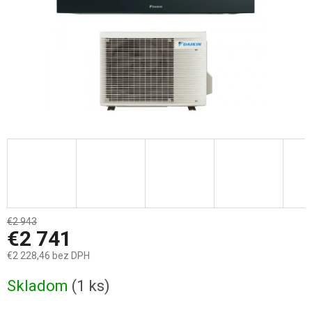
€2 943
–6 %
€2 741
€2 228,46 bez DPH
Jednotková
Skladom
(1 ks)
cena: