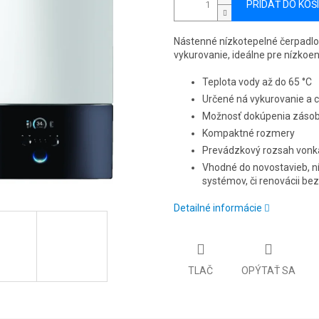
PRIDAŤ DO KOŠ
Nástenné nízkotepelné čerpadl
vykurovanie, ideálne pre nízkoe
Teplota vody až do 65 °C
Určené ná vykurovanie a 
Možnosť dokúpenia záso
Kompaktné rozmery
Prevádzkový rozsah vonka
Vhodné do novostavieb, ní
systémov, či renovácii bez
Detailné informácie
TLAČ
OPÝTAŤ SA