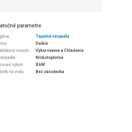
atočné parametre
gória
:
Tepelné čerpadlá
bca
:
Daikin
ádzkový rozsah
:
Vykurovanie a Chladenie
čerpadla
:
Nízkoteplotné
rovací výkon
:
8 kW
bník na vodu
:
Bez zásobníka