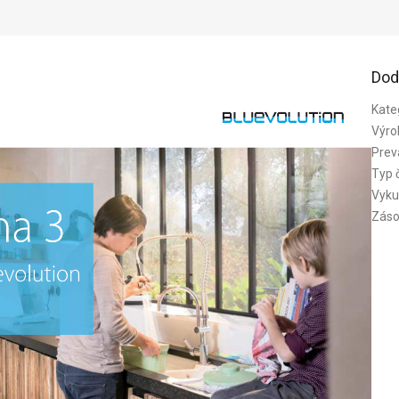
Dod
Kate
Výro
Prev
Typ 
Vyku
Záso