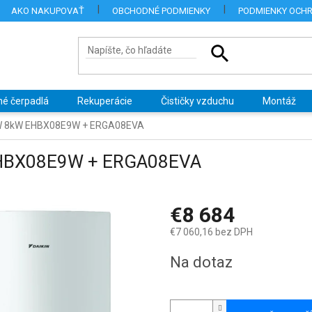
AKO NAKUPOVAŤ
OBCHODNÉ PODMIENKY
PODMIENKY OCH
né čerpadlá
Rekuperácie
Čističky vzduchu
Montáž
R W 8kW EHBX08E9W + ERGA08EVA
 EHBX08E9W + ERGA08EVA
€8 684
€7 060,16 bez DPH
Jednotková
Na dotaz
cena: