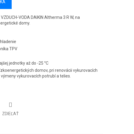
ÍKA
o VZDUCH-VODA DAIKIN Altherma 3 R W, na
nergetické domy.
chladenie
bníka TPV
jšej jednotky až do
-25 °C
zkoenergetických domov, pri renovácii vykurovacích
 výmeny vykurovacích potrubí a telies.
ZDIEĽAŤ