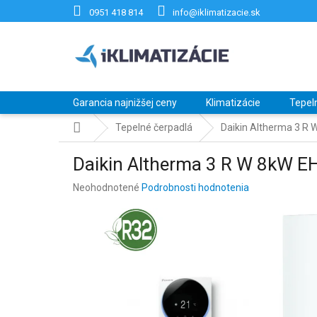
Prejsť
0951 418 814
info@iklimatizacie.sk
na
obsah
Garancia najnižšej ceny
Klimatizácie
Tepel
Domov
Tepelné čerpadlá
Daikin Altherma 3 
Daikin Altherma 3 R W 8kW
Priemerné
Neohodnotené
Podrobnosti hodnotenia
hodnotenie
produktu
je
0,0
z
5
hviezdičiek.