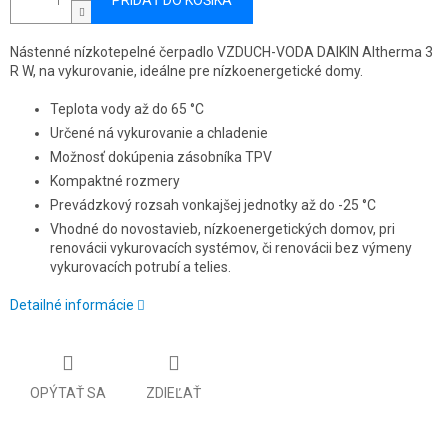
PRIDAŤ DO KOŠÍKA
Nástenné nízkotepelné čerpadlo VZDUCH-VODA DAIKIN Altherma 3
R W, na vykurovanie, ideálne pre nízkoenergetické domy.
Teplota vody až do 65 °C
Určené ná vykurovanie a chladenie
Možnosť dokúpenia zásobníka TPV
Kompaktné rozmery
Prevádzkový rozsah vonkajšej jednotky až do
-25 °C
Vhodné do novostavieb, nízkoenergetických domov, pri
renovácii vykurovacích systémov, či renovácii bez výmeny
vykurovacích potrubí a telies.
Detailné informácie
OPÝTAŤ SA
ZDIEĽAŤ