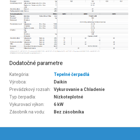
Dodatočné parametre
Kategória
:
Tepelné čerpadlá
Výrobca
:
Daikin
Prevádzkový rozsah
:
Vykurovanie a Chladenie
Typ čerpadla
:
Nízkoteplotné
Vykurovací výkon
:
6 kW
Zásobník na vodu
:
Bez zásobníka
Z
á