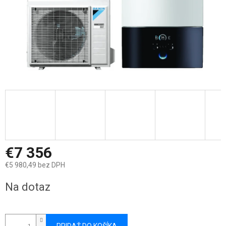
€7 356
€5 980,49 bez DPH
Jednotková
Na dotaz
cena: