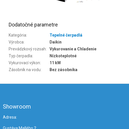
Dodatočné parametre
Kategória
:
Tepelné čerpadlá
Výrobca
:
Daikin
Prevádzkový rozsah
:
Vykurovanie a Chladenie
Typ čerpadla
:
Nízkoteplotné
Vykurovací výkon
:
11 kW
Zásobník na vodu
:
Bez zásobníka
Z
á
p
ä
Showroom
t
i
Adresa:
e
Gustáva Mallého 2