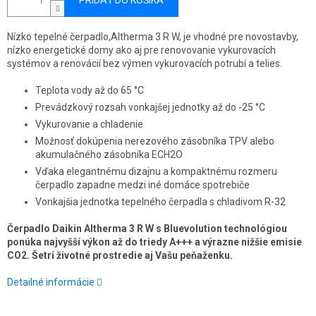
PRIDAŤ DO KOŠÍKA
Nízko tepelné čerpadlo,Altherma 3 R W, je vhodné pre novostavby,
nízko energetické domy ako aj pre renovovanie vykurovacích
systémov a renovácií bez výmen vykurovacích potrubí a telies.
Teplota vody až do 65 °C
Prevádzkový rozsah vonkajšej jednotky až do -25 °C
Vykurovanie a chladenie
Možnosť dokúpenia nerezového zásobníka TPV alebo
akumulačného zásobníka ECH2O
Vďaka elegantnému dizajnu a kompaktnému rozmeru
čerpadlo zapadne medzi iné domáce spotrebiče
Vonkajšia jednotka tepelného čerpadla s chladivom R-32
Čerpadlo Daikin Altherma 3 R W s Bluevolution technológiou
ponúka najvyšší výkon až do triedy A+++ a výrazne nižšie emisie
CO2. Šetrí životné prostredie aj Vašu peňaženku.
Detailné informácie