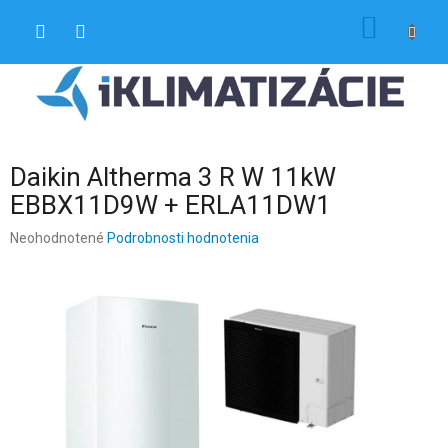
Prejsť
NÁKU
na
obsah
KOŠÍK
Daikin Altherma 3 R W 11kW
EBBX11D9W + ERLA11DW1
Priemerné
Neohodnotené
Podrobnosti hodnotenia
hodnotenie
produktu
je
0,0
z
5
hviezdičiek.