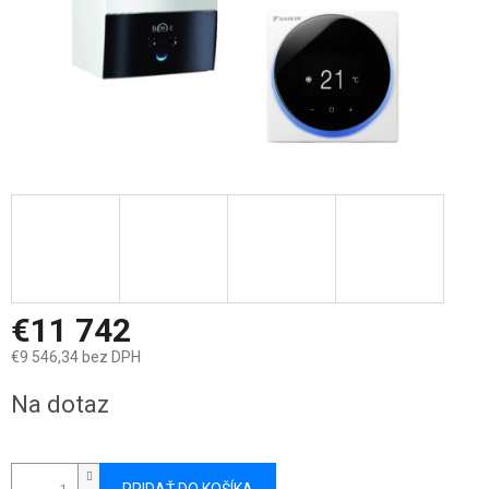
€11 742
€9 546,34 bez DPH
Jednotková
Na dotaz
cena: