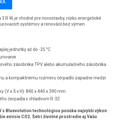
ÍKA
 3 R W, je vhodné pre novostavby, nízko energetické
kurovacích systémov a renovácií bez výmen
šej jednotky až do -25 °C
urovanie
ového zásobníka TPV alebo akumulačného zásobníka
jnu a kompaktnému rozmeru čerpadlo zapadne medzi
y (V x Š x H): 840 x 440 x 390 mm
ného čerpadla s chladivom R-32
W s Bluevolution technológiou ponúka najvyšší výkon
šie emisie CO2. Šetrí životné prostredie aj Vašu