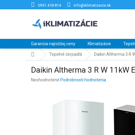
Prejsť
0951 418 814
info@iklimatizacie.sk
na
obsah
Garancia najnižšej ceny
Klimatizácie
Tepel
Domov
Tepelné čerpadlá
Daikin Altherma 3 
Daikin Altherma 3 R W 11k
Priemerné
Neohodnotené
Podrobnosti hodnotenia
hodnotenie
produktu
je
0,0
z
5
hviezdičiek.