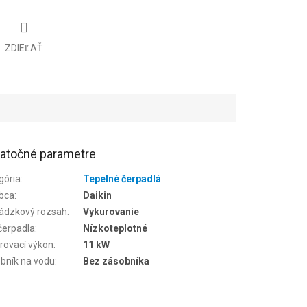
ZDIEĽAŤ
atočné parametre
gória
:
Tepelné čerpadlá
bca
:
Daikin
ádzkový rozsah
:
Vykurovanie
čerpadla
:
Nízkoteplotné
rovací výkon
:
11 kW
bník na vodu
:
Bez zásobníka