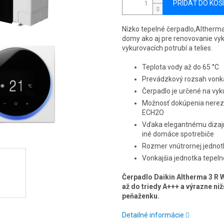
PRIDAŤ DO KOŠ
Nízko tepelné čerpadlo,Altherma
domy ako aj pre renovovanie vy
vykurovacích potrubí a telies.
Teplota vody až do 65 °C
Prevádzkový rozsah vonkaj
Čerpadlo je určené na vyk
Možnosť dokúpenia nerez
ECH2O
Vďaka elegantnému diza
iné domáce spotrebiče
Rozmer vnútrornej jednotk
Vonkajšia jednotka tepel
Čerpadlo Daikin Altherma 3 R 
až do triedy A+++ a výrazne niž
peňaženku.
Detailné informácie