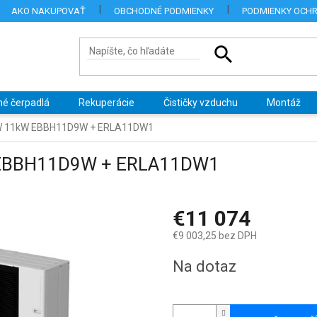
AKO NAKUPOVAŤ
OBCHODNÉ PODMIENKY
PODMIENKY OCH
né čerpadlá
Rekuperácie
Čističky vzduchu
Montáž
R W 11kW EBBH11D9W + ERLA11DW1
W EBBH11D9W + ERLA11DW1
€11 074
€9 003,25 bez DPH
Jednotková
Na dotaz
cena: