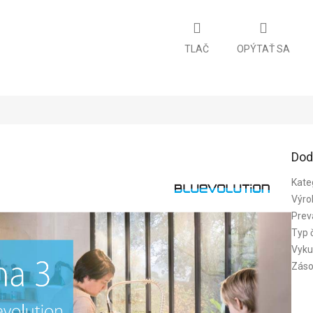
TLAČ
OPÝTAŤ SA
Dod
Kate
Výro
Prev
Typ 
Vyku
Záso