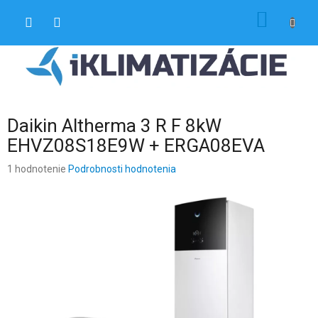
Prejsť
NÁKU
na
obsah
KOŠÍK
Daikin Altherma 3 R F 8kW
EHVZ08S18E9W + ERGA08EVA
Priemerné
1 hodnotenie
Podrobnosti hodnotenia
hodnotenie
produktu
je
5,0
z
5
hviezdičiek.