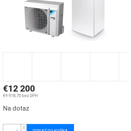
€12 200
€9 918,70 bez DPH
Jednotková
Na dotaz
cena: