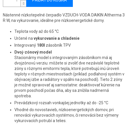
PRIDAŤ DO KOŠÍKA
Nástenné nízkotepelné čerpadlo VZDUCH-VODA DAIKIN Altherma 3
R W, na vykurovanie, ideálne pre nízkoenergetické domy.
Teplota vody až do 65 °C
Určené na
vykurovanie a chladenie
Integrovaný
180l
zásobník TPV
Dvoj-zónový model
Stacionárny model s integrovaným zásobníkom má aj
dvojzónovú verziu: môžete si zvoliť dve nezávislé teplotné
zóny s rôznymi emitormi tepla, ktoré potrebujú inú úroveň
teploty v rôznych miestnostiach (príklad: podlahový systém v
obývacej izbe a radiátory v spálni na poschodí). Tieto 2 zóny
je možné spravovať aj samostatne: deaktivovať kúrenie na
prvom poschodí počas dňa, aby sa znížila nadmerná
spotreba.
Prevádzkový rozsah vonkajšej jednotky až do
-25 °C
Vhodné do novostavieb, nízkoenergetických domov, pri
renovácii vykurovacích systémov, či renovácii bez výmeny
vykurovacích potrubí a telies.