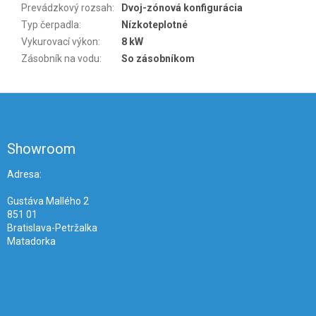
Prevádzkový rozsah
:
Dvoj-zónová konfigurácia
Typ čerpadla
:
Nízkoteplotné
Vykurovací výkon
:
8 kW
Zásobník na vodu
:
So zásobníkom
Z
á
p
ä
Showroom
t
i
Adresa:
e
Gustáva Mallého 2
851 01
Bratislava-Petržalka
Matadorka