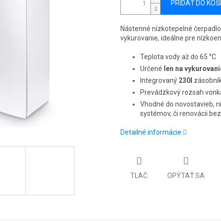
PRIDAŤ DO KOŠ
Nástenné nízkotepelné čerpadl
vykurovanie, ideálne pre nízkoe
Teplota vody až do 65 °C
Určené
len na vykurovani
Integrovaný
230l
zásobní
Prevádzkový rozsah vonka
Vhodné do novostavieb, ní
systémov, či renovácii bez
Detailné informácie
TLAČ
OPÝTAŤ SA