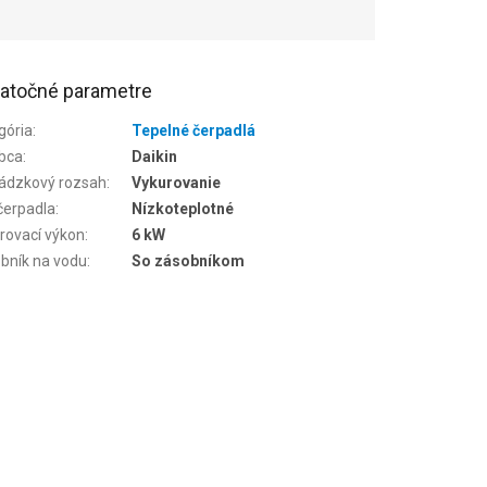
atočné parametre
gória
:
Tepelné čerpadlá
bca
:
Daikin
ádzkový rozsah
:
Vykurovanie
čerpadla
:
Nízkoteplotné
rovací výkon
:
6 kW
bník na vodu
:
So zásobníkom