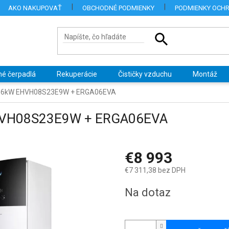
AKO NAKUPOVAŤ
OBCHODNÉ PODMIENKY
PODMIENKY OCH
né čerpadlá
Rekuperácie
Čističky vzduchu
Montáž
R F 6kW EHVH08S23E9W + ERGA06EVA
 EHVH08S23E9W + ERGA06EVA
€8 993
€7 311,38 bez DPH
Jednotková
Na dotaz
cena: