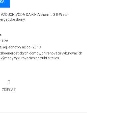
ÍKA
o VZDUCH-VODA DAIKIN Altherma 3 R W, na
nergetické domy.
e
k TPV
jšej jednotky až do
-25 °C
zkoenergetických domov, pri renovácii vykurovacích
 výmeny vykurovacích potrubí a telies.
ZDIEĽAŤ