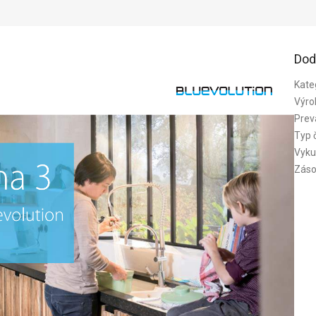
Dod
Kate
Výro
Prev
Typ 
Vyku
Záso