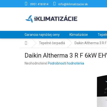
Prejsť
0951 418 814
info@iklimatizacie.sk
na
obsah
Garancia najnižšej ceny
Klimatizácie
Tepel
Domov
Tepelné čerpadlá
Daikin Altherma 3 
Daikin Altherma 3 R F 6kW
Priemerné
Neohodnotené
Podrobnosti hodnotenia
hodnotenie
produktu
je
0,0
z
5
hviezdičiek.