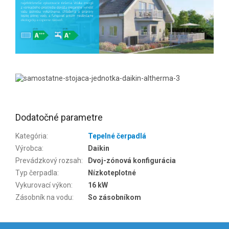
Dodatočné parametre
Kategória
:
Tepelné čerpadlá
Výrobca
:
Daikin
Prevádzkový rozsah
:
Dvoj-zónová konfigurácia
Typ čerpadla
:
Nízkoteplotné
Vykurovací výkon
:
16 kW
Zásobník na vodu
:
So zásobníkom
Z