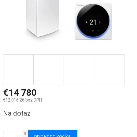
€14 780
€12 016,26 bez DPH
Jednotková
Na dotaz
cena: