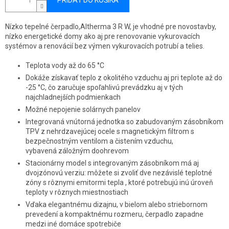
PRIDAŤ DO KOŠÍKA
Nízko tepelné čerpadlo,Altherma 3 R W, je vhodné pre novostavby,
nízko energetické domy ako aj pre renovovanie vykurovacích
systémov a renovácií bez výmen vykurovacích potrubí a telies.
Teplota vody až do 65 °C
Dokáže získavať teplo z okolitého vzduchu aj pri teplote až do
-25 °C, čo zaručuje spoľahlivú prevádzku aj v tých
najchladnejších podmienkach
Možné nepojenie solárnych panelov
Integrovaná vnútorná jednotka so zabudovaným zásobníkom
TPV z nehrdzavejúcej ocele s magnetickým filtrom s
bezpečnostným ventilom a čistením vzduchu,
vybavená záložným doohrevom
Stacionárny model s integrovaným zásobníkom má aj
dvojzónovú verziu: môžete si zvoliť dve nezávislé teplotné
zóny s rôznymi emitormi tepla , ktoré potrebujú inú úroveň
teploty v rôznych miestnostiach
Vďaka elegantnému dizajnu, v bielom alebo striebornom
prevedení a kompaktnému rozmeru, čerpadlo zapadne
medzi iné domáce spotrebiče