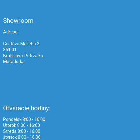
á
p
ä
Showroom
t
i
Adresa:
e
Gustáva Mallého 2
851 01
Bratislava-Petržalka
Matadorka
Otváracie hodiny:
Pondelok 8:00 - 16:00
Utorok 8:00 - 16:00
Streda 8:00 - 16:00
štvrtok 8:00 - 16:00