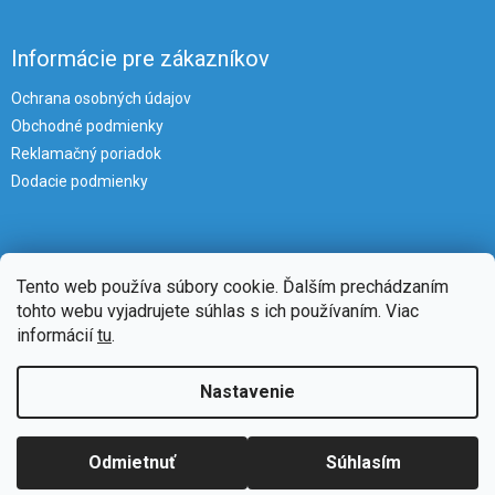
Informácie pre zákazníkov
Ochrana osobných údajov
Obchodné podmienky
Reklamačný poriadok
Dodacie podmienky
Tento web používa súbory cookie. Ďalším prechádzaním
tohto webu vyjadrujete súhlas s ich používaním. Viac
informácií
tu
.
Vytvoril Shoptet
Nastavenie
Copyright 2026
iKlimatizacie
. Všetky práva vyhradené.
Upraviť
Odmietnuť
Súhlasím
nastavenie cookies