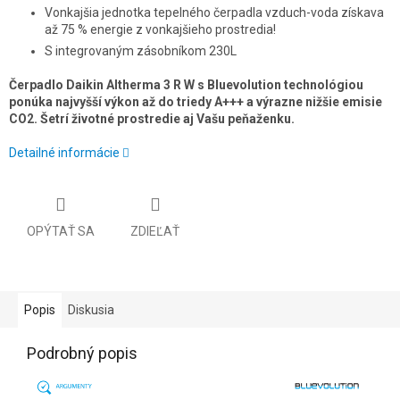
Vonkajšia jednotka tepelného čerpadla vzduch-voda získava
až 75 % energie z vonkajšieho prostredia!
S integrovaným zásobníkom 230L
Čerpadlo Daikin Altherma 3 R W s Bluevolution technológiou
ponúka najvyšší výkon až do triedy A+++ a výrazne nižšie emisie
CO2. Šetrí životné prostredie aj Vašu peňaženku.
Detailné informácie
OPÝTAŤ SA
ZDIEĽAŤ
Popis
Diskusia
Podrobný popis