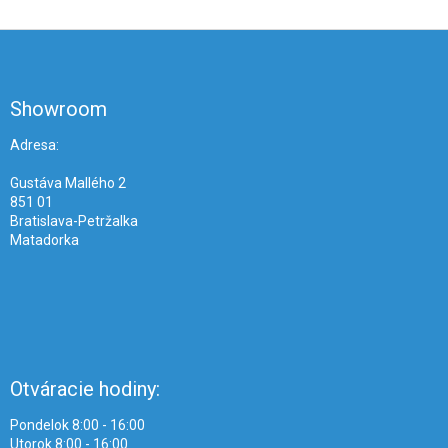
Z
á
p
ä
Showroom
t
i
Adresa:
e
Gustáva Mallého 2
851 01
Bratislava-Petržalka
Matadorka
Otváracie hodiny:
Pondelok 8:00 - 16:00
Utorok 8:00 - 16:00