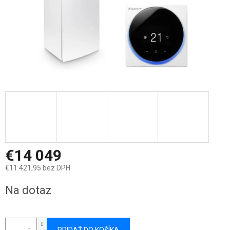
€14 049
€11 421,95 bez DPH
Jednotková
Na dotaz
cena: