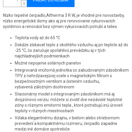
PRIDAŤ DO KOŠÍKA
Nízko tepelné čerpadlo,Altherma 3 R W, je vhodné pre novostavby,
nízko energetické domy ako aj pre renovovanie vykurovacích
systémov a renovácií bez výmen vykurovacích potrubí a telies.
Teplota vody až do 65 °C
Dokáže získavať teplo z okolitého vzduchu aj pri teplote až do
-25 °C, čo zaručuje spoľahlivú prevádzku aj v tých
najchladnejších podmienkach
Možné nepojenie solárnych panelov
Integrovaná vnútorná jednotka so zabudovaným zásobníkom
TPV z nehrdzavejúcej ocele s magnetickým filtrom s
bezpečnostným ventilom a čistením vzduchu,
vybavená záložným doohrevom
Stacionárny model s integrovaným zásobníkom má aj
dvojzónovú verziu: môžete si zvoliť dve nezávislé teplotné
zóny s rôznymi emitormi tepla , ktoré potrebujú inú úroveň
teploty v rôznych miestnostiach
Vďaka elegantnému dizajnu, v bielom alebo striebornom
prevedení a kompaktnému rozmeru, čerpadlo zapadne
medzi iné domáce spotrebiče