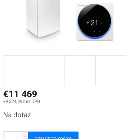
€11 469
€9 324,39 bez DPH
Jednotková
Na dotaz
cena: