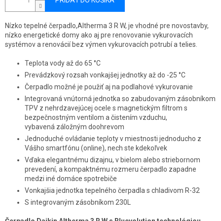
PRIDAŤ DO KOŠÍKA
Nízko tepelné čerpadlo,Altherma 3 R W, je vhodné pre novostavby,
nízko energetické domy ako aj pre renovovanie vykurovacích
systémov a renovácií bez výmen vykurovacích potrubí a telies.
Teplota vody až do 65 °C
Prevádzkový rozsah vonkajšej jednotky až do -25 °C
Čerpadlo možné je použiť aj na podlahové vykurovanie
Integrovaná vnútorná jednotka so zabudovaným zásobníkom
TPV z nehrdzavejúcej ocele s magnetickým filtrom s
bezpečnostným ventilom a čistením vzduchu,
vybavená záložným doohrevom
Jednoduché ovládanie teploty v miestnosti jednoducho z
Vášho smartfónu (online), nech ste kdekoľvek
Vďaka elegantnému dizajnu, v bielom alebo striebornom
prevedení, a kompaktnému rozmeru čerpadlo zapadne
medzi iné domáce spotrebiče
Vonkajšia jednotka tepelného čerpadla s chladivom R-32
S integrovaným zásobníkom 230L