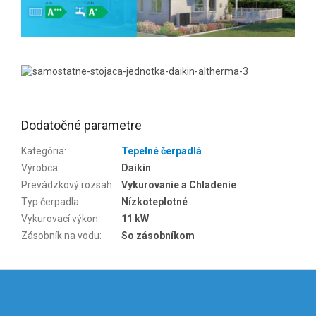
Dodatočné parametre
Kategória
:
Tepelné čerpadlá
Výrobca
:
Daikin
Prevádzkový rozsah
:
Vykurovanie a Chladenie
Typ čerpadla
:
Nízkoteplotné
Vykurovací výkon
:
11 kW
Zásobník na vodu
:
So zásobníkom
Z
á
p