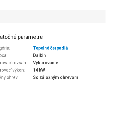
atočné parametre
gória
:
Tepelné čerpadlá
bca
:
Daikin
rovací rozsah
:
Vykurovanie
rovací výkon
:
14 kW
žný ohrev
:
So záložným ohrevom