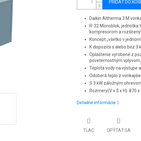
PRIDAŤ DO KOŠ
Daikin Altherma 3 M vonk
R-32 Monoblok, jednotka 
kompresorom a rozšíren
Koncept „všetko v jednom
K dispozícii s alebo bez 
Opláštenie vyrobené z po
poveternostným vplyvom, 
Teplota vody na výstupe až
Odoberá teplo z vonkajšie
S 3 kW záložným ohrevom
Rozmery(V x Š x H): 870 
Detailné informácie
TLAČ
OPÝTAŤ SA