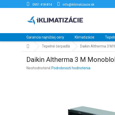
Prejsť
0951 418 814
info@iklimatizacie.sk
na
obsah
Garancia najnižšej ceny
Klimatizácie
Tepel
Domov
Tepelné čerpadlá
Daikin Altherma 3 M
Daikin Altherma 3 M Monobl
Priemerné
Neohodnotené
Podrobnosti hodnotenia
hodnotenie
produktu
je
0,0
z
5
hviezdičiek.