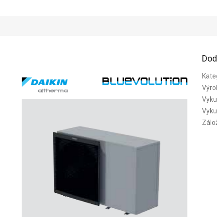
Dod
Kate
Výro
Vyku
Vyku
Zálo