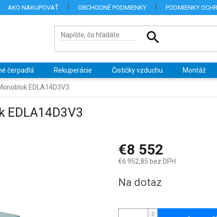
AKO NAKUPOVAŤ
OBCHODNÉ PODMIENKY
PODMIENKY OCH
né čerpadlá
Rekuperácie
Čističky vzduchu
Montáž
 Monoblok EDLA14D3V3
ok EDLA14D3V3
€8 552
€6 952,85 bez DPH
Jednotková
Na dotaz
cena: