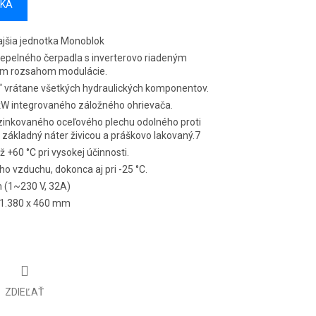
ÍKA
ajšia jednotka Monoblok
tepelného čerpadla s inverterovo riadeným
ým rozsahom modulácie.
“ vrátane všetkých hydraulických komponentov.
3 kW integrovaného záložného ohrievača.
zinkovaného oceľového plechu odolného proti
základný náter živicou a práškovo lakovaný.7
 +60 °C pri vysokej účinnosti.
ho vzduchu, dokonca aj pri -25 °C.
 (1~230 V, 32A)
x 1.380 x 460 mm
ZDIEĽAŤ