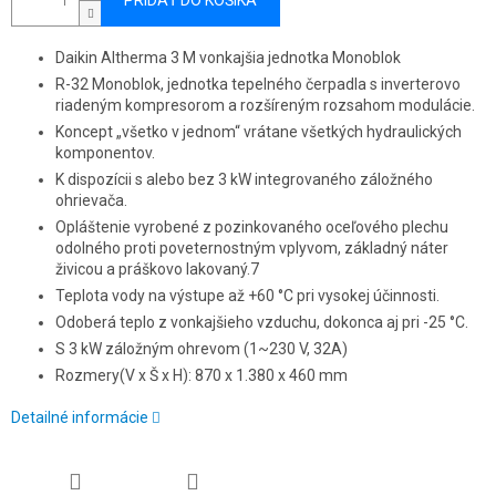
PRIDAŤ DO KOŠÍKA
Daikin Altherma 3 M vonkajšia jednotka Monoblok
R-32 Monoblok, jednotka tepelného čerpadla s inverterovo
riadeným kompresorom a rozšíreným rozsahom modulácie.
Koncept „všetko v jednom“ vrátane všetkých hydraulických
komponentov.
K dispozícii s alebo bez 3 kW integrovaného záložného
ohrievača.
Opláštenie vyrobené z pozinkovaného oceľového plechu
odolného proti poveternostným vplyvom, základný náter
živicou a práškovo lakovaný.7
Teplota vody na výstupe až +60 °C pri vysokej účinnosti.
Odoberá teplo z vonkajšieho vzduchu, dokonca aj pri -25 °C.
S 3 kW záložným ohrevom (1~230 V, 32A)
Rozmery(V x Š x H): 870 x 1.380 x 460 mm
Detailné informácie