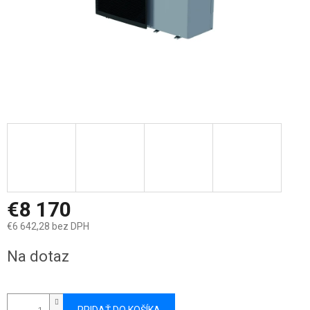
€8 170
€6 642,28 bez DPH
Jednotková
Na dotaz
cena: