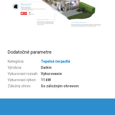
Dodatočné parametre
Kategória
:
Tepelné čerpadlá
Výrobca
:
Daikin
Vykurovací rozsah
:
Vykurovanie
Vykurovací výkon
:
11 kW
Záložný ohrev
:
So záložným ohrevom
Z
á
p