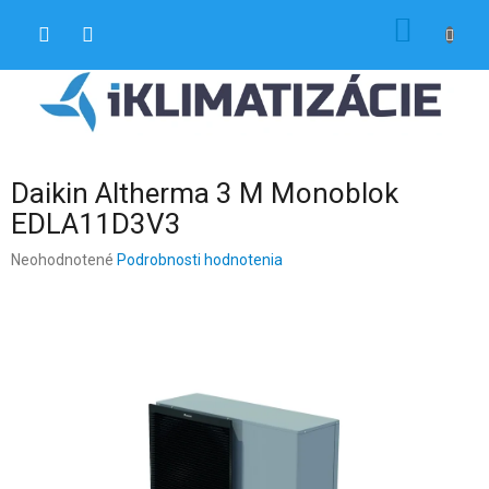
Prejsť
NÁKU
na
obsah
KOŠÍK
Daikin Altherma 3 M Monoblok
EDLA11D3V3
Priemerné
Neohodnotené
Podrobnosti hodnotenia
hodnotenie
produktu
je
0,0
z
5
hviezdičiek.