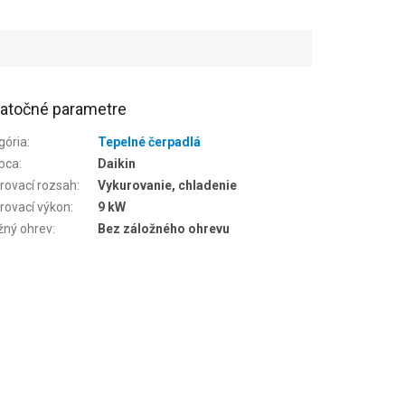
atočné parametre
gória
:
Tepelné čerpadlá
bca
:
Daikin
rovací rozsah
:
Vykurovanie, chladenie
rovací výkon
:
9 kW
žný ohrev
:
Bez záložného ohrevu