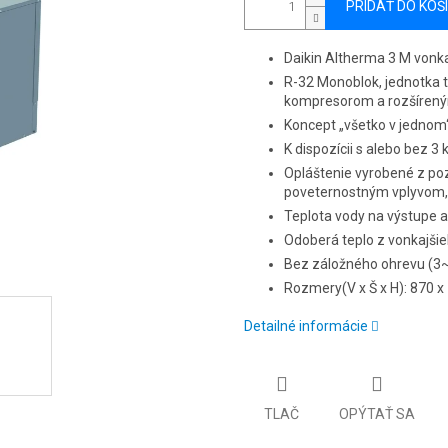
PRIDAŤ DO KOŠ
Daikin Altherma 3 M vonk
R-32 Monoblok, jednotka 
kompresorom a rozšíren
Koncept „všetko v jednom
K dispozícii s alebo bez 
Opláštenie vyrobené z po
poveternostným vplyvom, 
Teplota vody na výstupe až
Odoberá teplo z vonkajšie
Bez záložného ohrevu (3~
Rozmery(V x Š x H): 870 
Detailné informácie
TLAČ
OPÝTAŤ SA