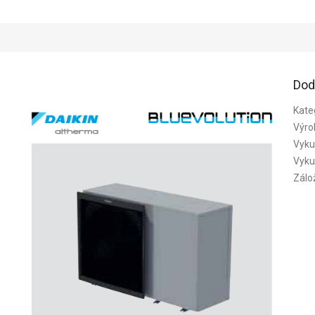
Dod
Kate
Výro
Vyku
Vyku
Zálo