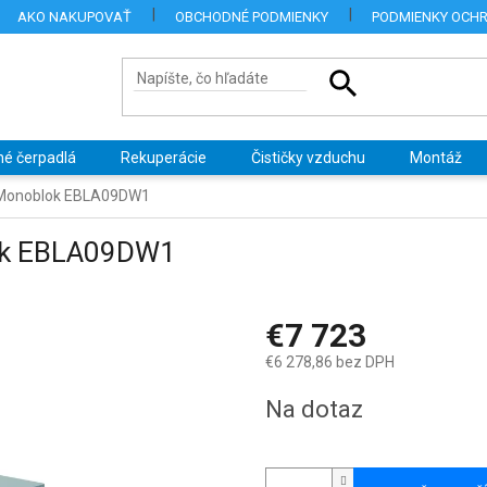
AKO NAKUPOVAŤ
OBCHODNÉ PODMIENKY
PODMIENKY OCH
né čerpadlá
Rekuperácie
Čističky vzduchu
Montáž
M Monoblok EBLA09DW1
lok EBLA09DW1
€7 723
€6 278,86 bez DPH
Jednotková
Na dotaz
cena: