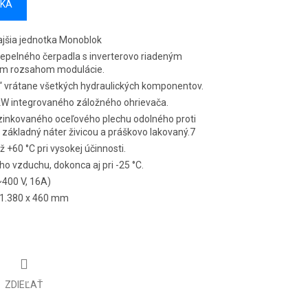
ÍKA
ajšia jednotka Monoblok
tepelného čerpadla s inverterovo riadeným
ým rozsahom modulácie.
“ vrátane všetkých hydraulických komponentov.
3 kW integrovaného záložného ohrievača.
zinkovaného oceľového plechu odolného proti
základný náter živicou a práškovo lakovaný.7
 +60 °C pri vysokej účinnosti.
ho vzduchu, dokonca aj pri -25 °C.
400 V, 16A)
x 1.380 x 460 mm
ZDIEĽAŤ