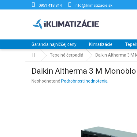
Prejsť
0951 418 814
info@iklimatizacie.sk
na
obsah
Garancia najnižšej ceny
Klimatizácie
Tepel
Domov
Tepelné čerpadlá
Daikin Altherma 3 
Daikin Altherma 3 M Monob
Priemerné
Neohodnotené
Podrobnosti hodnotenia
hodnotenie
produktu
je
0,0
z
5
hviezdičiek.