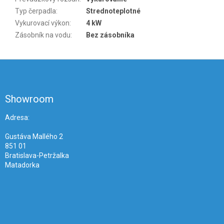
Typ čerpadla
:
Strednoteplotné
Vykurovací výkon
:
4 kW
Zásobník na vodu
:
Bez zásobníka
Z
á
p
ä
Showroom
t
i
Adresa:
e
Gustáva Mallého 2
851 01
Bratislava-Petržalka
Matadorka