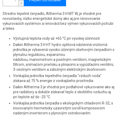
PRIDAŤ DO KOŠÍKA
Stredno tepelné čerpadlo, Altherma 3 H MT W, je vhodné pre
novostavby, nízko energetické domy ako aj pre renovovanie
vykurovacích systémov a renovácií bez výmen vykurovacích potrubí
a telies.
Výstupná teplota vody až +65 °C pri vysokej účinnosti
Daikin Altherma 3 H HT hydro-splitová nástenná vnútorná
jednotka je vybavená vysoko účinným obehovým čerpadlom s
plynulou reguláciou, expanznou
nádobou, manometrom a poistným ventilom, magnetickým
filtrom, snímačom prietoku a plniacimi a vypúšťacími ventilmi,
3-cestnym ventilom a záložným elektrickým doohrevom.
Vonkajšia jednotka tepelného čerpadla "vzduch-voda"
získava až 75 % energie z vonkajšieho prostredia
Daikin Altherma 3 je vhodná pre podlahové vykurovanie ako aj
pre radiátory a dokáže získavať teplo z okolitého vzduchu aj
pri teplote až do -25 °C
Vonkajšia jednotka čerpadla s ekologickým chladivom R-32, s
inovovaným hermeticky uzavretým scroll kompresorom
riadeným inverterom s plynovým vstrekovaním.