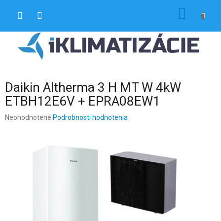
Prejsť
NÁKU
na
obsah
KOŠÍK
Daikin Altherma 3 H MT W 4kW
ETBH12E6V + EPRA08EW1
Priemerné
Neohodnotené
Podrobnosti hodnotenia
hodnotenie
produktu
je
0,0
z
5
hviezdičiek.