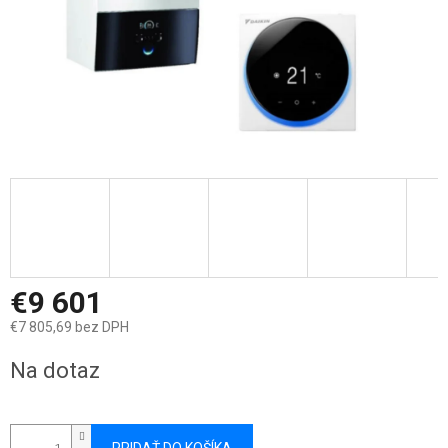
€9 601
€7 805,69 bez DPH
Jednotková
Na dotaz
cena: