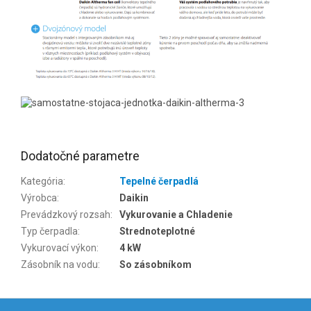
Dodatočné parametre
Kategória
:
Tepelné čerpadlá
Výrobca
:
Daikin
Prevádzkový rozsah
:
Vykurovanie a Chladenie
Typ čerpadla
:
Strednoteplotné
Vykurovací výkon
:
4 kW
Zásobník na vodu
:
So zásobníkom
Z