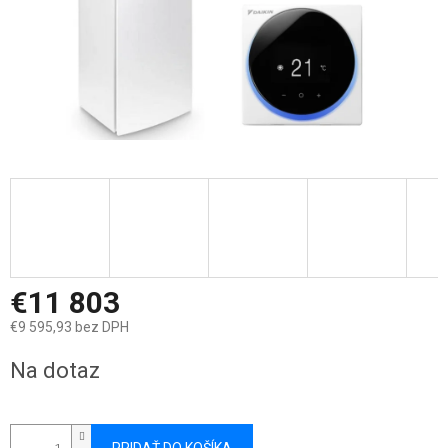
€11 803
€9 595,93 bez DPH
Jednotková
Na dotaz
cena: