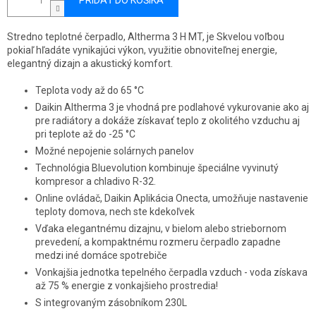
PRIDAŤ DO KOŠÍKA
Stredno teplotné čerpadlo, Altherma 3 H MT, je Skvelou voľbou
pokiaľ hľadáte vynikajúci výkon, využitie obnoviteľnej energie,
elegantný dizajn a akustický komfort.
Teplota vody až do 65 °C
Daikin Altherma 3 je vhodná pre podlahové vykurovanie ako aj
pre radiátory a dokáže získavať teplo z okolitého vzduchu aj
pri teplote až do -25 °C
Možné nepojenie solárnych panelov
Technológia Bluevolution kombinuje špeciálne vyvinutý
kompresor a chladivo R-32.
Online ovládač, Daikin Aplikácia Onecta, umožňuje nastavenie
teploty domova, nech ste kdekoľvek
Vďaka elegantnému dizajnu, v bielom alebo striebornom
prevedení, a kompaktnému rozmeru čerpadlo zapadne
medzi iné domáce spotrebiče
Vonkajšia jednotka tepelného čerpadla vzduch - voda získava
až 75 % energie z vonkajšieho prostredia!
S integrovaným zásobníkom 230L