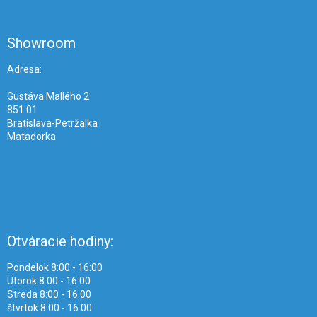
á
p
ä
Showroom
t
i
Adresa:
e
Gustáva Mallého 2
851 01
Bratislava-Petržalka
Matadorka
Otváracie hodiny:
Pondelok 8:00 - 16:00
Utorok 8:00 - 16:00
Streda 8:00 - 16:00
štvrtok 8:00 - 16:00