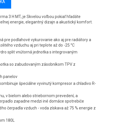
ÍKA
erma 3 H MT, je Skvelou voľbou pokiaľ hľadáte
teľnej energie, elegantný dizajn a akustický komfort.
ná pre podlahové vykurovanie ako aj pre radiátory a
olitého vzduchu aj pri teplote až do -25 °C
dro split vnútorná jednotka s integrovaným
dnotka so zabudovaným zásobníkom TPV z
h panelov
kombinuje špeciálne vyvinutý kompresor a chladivo R-
u, v bielom alebo striebornom prevedení, a
rpadlo zapadne medzi iné domáce spotrebiče
ého čerpadla vzduch - voda získava až 75 % energie z
kom 180L