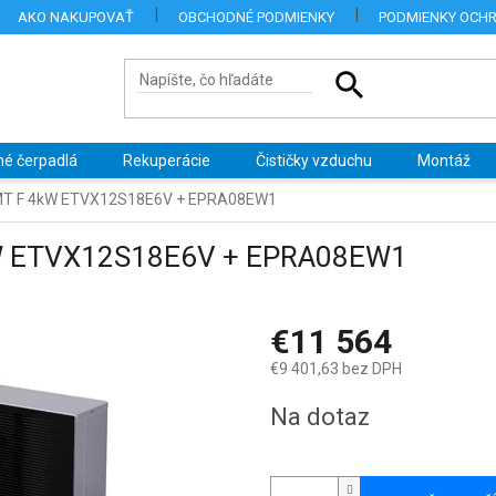
AKO NAKUPOVAŤ
OBCHODNÉ PODMIENKY
PODMIENKY OCH
né čerpadlá
Rekuperácie
Čističky vzduchu
Montáž
H MT F 4kW ETVX12S18E6V + EPRA08EW1
4kW ETVX12S18E6V + EPRA08EW1
€11 564
€9 401,63 bez DPH
Jednotková
Na dotaz
cena: