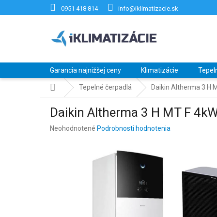
Prejsť
0951 418 814
info@iklimatizacie.sk
na
obsah
Garancia najnižšej ceny
Klimatizácie
Tepel
Domov
Tepelné čerpadlá
Daikin Altherma 3 
Daikin Altherma 3 H MT F 
Priemerné
Neohodnotené
Podrobnosti hodnotenia
hodnotenie
produktu
je
0,0
z
5
hviezdičiek.