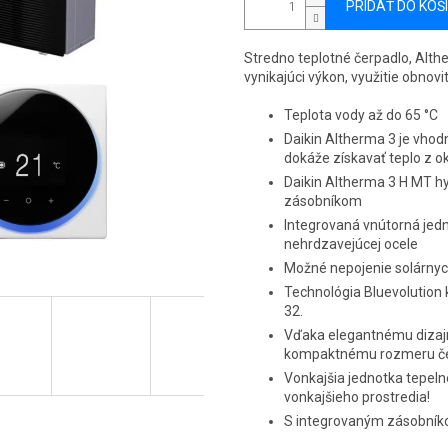
PRIDAŤ DO KOŠ
Stredno teplotné čerpadlo, Alth
vynikajúci výkon, využitie obnovi
Teplota vody až do 65 °C
Daikin Altherma 3 je vhod
dokáže získavať teplo z ok
Daikin Altherma 3 H MT hy
zásobníkom
Integrovaná vnútorná je
nehrdzavejúcej ocele
Možné nepojenie solárnyc
Technológia Bluevolution 
32.
Vďaka elegantnému dizajn
kompaktnému rozmeru če
Vonkajšia jednotka tepeln
vonkajšieho prostredia!
S integrovaným zásobní