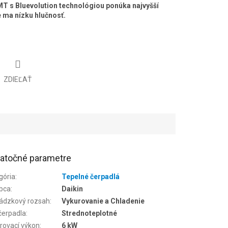
MT s Bluevolution technológiou ponúka najvyšší
že ma nízku hlučnosť.
ZDIEĽAŤ
atočné parametre
gória
:
Tepelné čerpadlá
bca
:
Daikin
ádzkový rozsah
:
Vykurovanie a Chladenie
čerpadla
:
Strednoteplotné
rovací výkon
:
6 kW