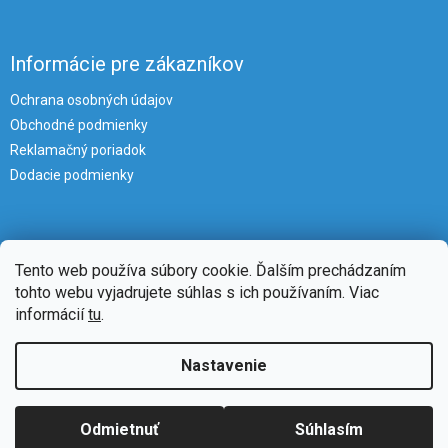
Informácie pre zákazníkov
Ochrana osobných údajov
Obchodné podmienky
Reklamačný poriadok
Dodacie podmienky
Tento web používa súbory cookie. Ďalším prechádzaním
tohto webu vyjadrujete súhlas s ich používaním. Viac
informácií
tu
.
Vytvoril Shoptet
Nastavenie
Copyright 2026
iKlimatizacie
. Všetky práva vyhradené.
Upraviť
Odmietnuť
Súhlasím
nastavenie cookies