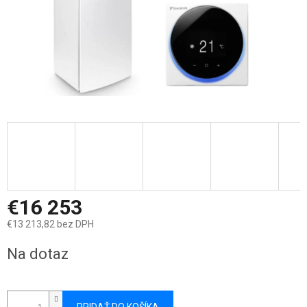
€16 253
€13 213,82 bez DPH
Jednotková
Na dotaz
cena: