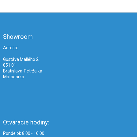
Z
á
p
ä
Showroom
t
i
Adresa:
e
Gustáva Mallého 2
851 01
Bratislava-Petržalka
Matadorka
Otváracie hodiny:
Pondelok 8:00 - 16:00