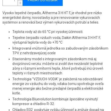
PRIDAŤ DO KOŠÍKA
Vysoko tepelné čerpadlo, Altherma 3 H HT F, je vhodné pre nízko
energetické domy, novostavby a pre renovovanie vykurovacích
systémov a renovácií bez výmen vykurovacích potrubí a telies.
Teplota vody až do 65 °C pri vysokej účinnosti.
Tepelne čerpadlo vzduch-voda, Daikin Altherma 3 H HT F,
výstupná teplota vody do +70 °C
Integrovaná vnútorná jednotka so zabudovaným zásobníkom
TPV z nehrdzavejúcej ocele
Stacionárny model s integrovaným zásobníkom má aj
dvojzónovú verziu: môžete si zvoliť dve nezávislé teplotné
zóny s rôznymi emitormi tepla , ktoré potrebujú inú úroveň
teploty v rôznych miestnostiach
Technológia "VZDUCH-VODA" je založená na odovzdávaní
energie zo vzduchu do vody, vďaka čomu spotrebuje oveľa
menej energie ako bežne predajné čerpadlá a elektronické
kotle.
Technológia Bluevolution kombinuje špeciálne vyvinutý
kompresor a chladivo R-32.
Chladivo R32 poskytuje vyššiu účinnosť a znižuje dopad na