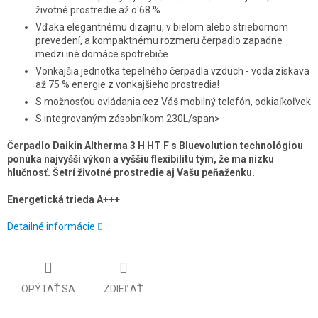
životné prostredie až o 68 %
Vďaka elegantnému dizajnu, v bielom alebo striebornom
prevedení, a kompaktnému rozmeru čerpadlo zapadne
medzi iné domáce spotrebiče
Vonkajšia jednotka tepelného čerpadla vzduch - voda získava
až 75 % energie z vonkajšieho prostredia!
S možnosťou ovládania cez Váš mobilný telefón, odkiaľkoľvek
S integrovaným zásobníkom 230L/span>
Čerpadlo Daikin Altherma 3 H HT F s Bluevolution technológiou
ponúka najvyšší výkon a vyššiu flexibilitu tým, že ma nízku
hlučnosť. Šetrí životné prostredie aj Vašu peňaženku.
Energetická trieda A+++
Detailné informácie
OPÝTAŤ SA
ZDIEĽAŤ