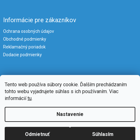
Informácie pre zákazníkov
Ochrana osobných údajov
Obchodné podmienky
Reklamačný poriadok
Dodacie podmienky
Tento web používa súbory cookie. Ďalším prechádzaním
tohto webu vyjadrujete súhlas s ich používaním. Viac
informácií
tu
.
Vytvoril Shoptet
Nastavenie
Copyright 2026
iKlimatizacie
. Všetky práva vyhradené.
Upraviť
Odmietnuť
Súhlasím
nastavenie cookies