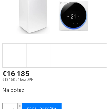
€16 185
€13 158,54 bez DPH
Jednotková
Na dotaz
cena: