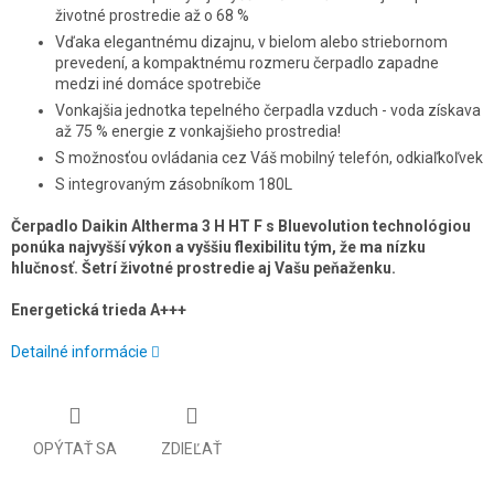
životné prostredie až o 68 %
Vďaka elegantnému dizajnu, v bielom alebo striebornom
prevedení, a kompaktnému rozmeru čerpadlo zapadne
medzi iné domáce spotrebiče
Vonkajšia jednotka tepelného čerpadla vzduch - voda získava
až 75 % energie z vonkajšieho prostredia!
S možnosťou ovládania cez Váš mobilný telefón, odkiaľkoľvek
S integrovaným zásobníkom 180L
Čerpadlo Daikin Altherma 3 H HT F s Bluevolution technológiou
ponúka najvyšší výkon a vyššiu flexibilitu tým, že ma nízku
hlučnosť. Šetrí životné prostredie aj Vašu peňaženku.
Energetická trieda A+++
Detailné informácie
OPÝTAŤ SA
ZDIEĽAŤ