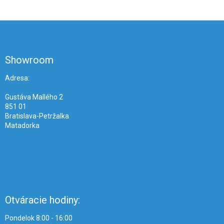
Z
á
p
ä
Showroom
t
i
Adresa:
e
Gustáva Mallého 2
851 01
Bratislava-Petržalka
Matadorka
Otváracie hodiny:
Pondelok 8:00 - 16:00