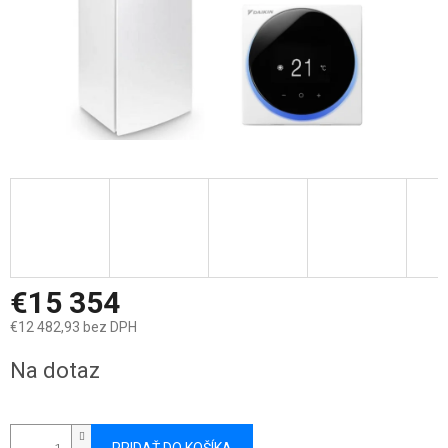
€15 354
€12 482,93 bez DPH
Jednotková
Na dotaz
cena: