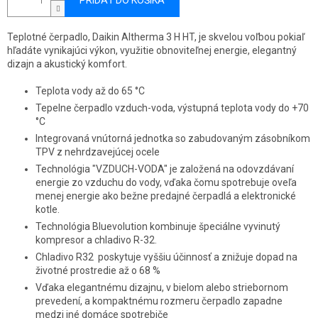
PRIDAŤ DO KOŠÍKA
Teplotné čerpadlo, Daikin Altherma 3 H HT, je skvelou voľbou pokiaľ
hľadáte vynikajúci výkon, využitie obnoviteľnej energie, elegantný
dizajn a akustický komfort.
Teplota vody až do 65 °C
Tepelne čerpadlo vzduch-voda, výstupná teplota vody do +70
°C
Integrovaná vnútorná jednotka so zabudovaným zásobníkom
TPV z nehrdzavejúcej ocele
Technológia "VZDUCH-VODA" je založená na odovzdávaní
energie zo vzduchu do vody, vďaka čomu spotrebuje oveľa
menej energie ako bežne predajné čerpadlá a elektronické
kotle.
Technológia Bluevolution kombinuje špeciálne vyvinutý
kompresor a chladivo R-32.
Chladivo R32 poskytuje vyššiu účinnosť a znižuje dopad na
životné prostredie až o 68 %
Vďaka elegantnému dizajnu, v bielom alebo striebornom
prevedení, a kompaktnému rozmeru čerpadlo zapadne
medzi iné domáce spotrebiče