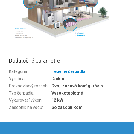
Dodatočné parametre
Kategória
:
Tepelné čerpadlá
Výrobca
:
Daikin
Prevádzkový rozsah
:
Dvoj-zónová konfigurácia
Typ čerpadla
:
Vysokoteplotné
Vykurovací výkon
:
12 kW
Zásobník na vodu
:
So zásobníkom
Z
á