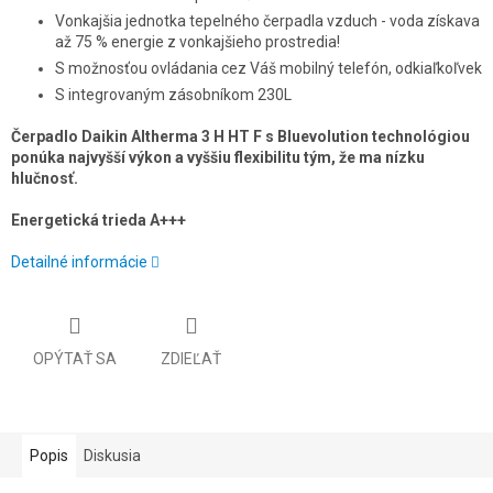
Vonkajšia jednotka tepelného čerpadla vzduch - voda získava
až 75 % energie z vonkajšieho prostredia!
S možnosťou ovládania cez Váš mobilný telefón, odkiaľkoľvek
S integrovaným zásobníkom 230L
Čerpadlo Daikin Altherma 3 H HT F s Bluevolution technológiou
ponúka najvyšší výkon a vyššiu flexibilitu tým, že ma nízku
hlučnosť.
Energetická trieda A+++
Detailné informácie
OPÝTAŤ SA
ZDIEĽAŤ
Popis
Diskusia