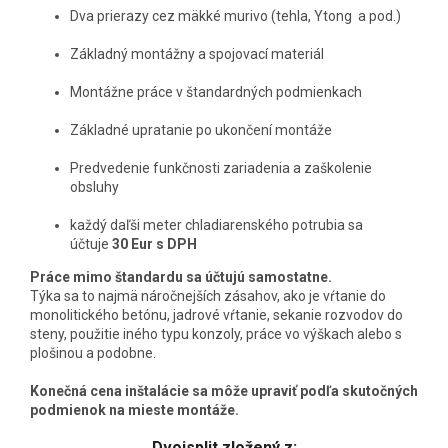
Dva prierazy cez mäkké murivo (tehla, Ytong a pod.)
Základný montážny a spojovací materiál
Montážne práce v štandardných podmienkach
Základné upratanie po ukončení montáže
Predvedenie funkčnosti zariadenia a zaškolenie
obsluhy
každý daľši meter chladiarenského potrubia sa
účtuje
30 Eur s DPH
Práce mimo štandardu sa účtujú samostatne.
Týka sa to najmä náročnejších zásahov, ako je vŕtanie do
monolitického betónu, jadrové vŕtanie, sekanie rozvodov do
steny, použitie iného typu konzoly, práce vo výškach alebo s
plošinou a podobne.
Konečná cena inštalácie sa môže upraviť podľa skutočných
podmienok na mieste montáže.
Dvojsplit zložený z: