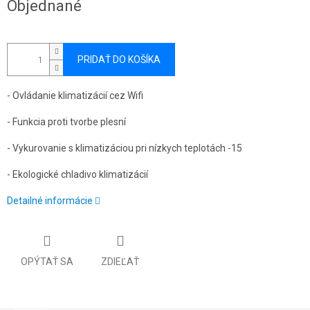
Objednané
cena:
PRIDAŤ DO KOŠÍKA
- Ovládanie klimatizácií cez Wifi
- Funkcia proti tvorbe plesní
- Vykurovanie s klimatizáciou pri nízkych teplotách -15
- Ekologické chladivo klimatizácií
Detailné informácie
OPÝTAŤ SA
ZDIEĽAŤ