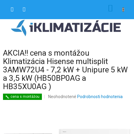
Prejsť
NÁKU
na
obsah
KOŠÍK
AKCIA!! cena s montážou
Klimatizácia Hisense multisplit
3AMW72U4 - 7,2 kW + Unipure 5 kW
a 3,5 kW (HB50BP0AG a
HB35XU0AG )
Priemerné
Neohodnotené
Podrobnosti hodnotenia
cena s montážou
hodnotenie
produktu
je
0,0
z
5