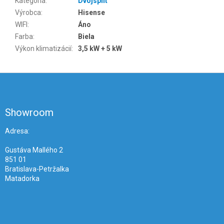
Kategória
:
Dvojsplit
Výrobca
:
Hisense
WIFI
:
Áno
Farba
:
Biela
Výkon klimatizácií
:
3,5 kW + 5 kW
Z
á
p
ä
Showroom
t
i
Adresa:
e
Gustáva Mallého 2
851 01
Bratislava-Petržalka
Matadorka