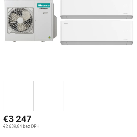
hviezdičiek.
€3 247
€2 639,84 bez DPH
Jednotková