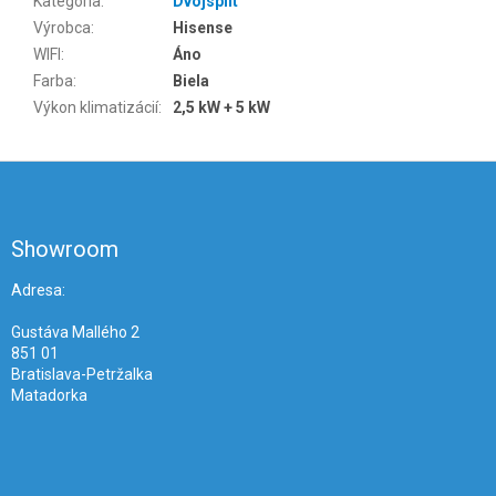
Kategória
:
Dvojsplit
Výrobca
:
Hisense
WIFI
:
Áno
Farba
:
Biela
Výkon klimatizácií
:
2,5 kW + 5 kW
Z
á
p
ä
Showroom
t
i
Adresa:
e
Gustáva Mallého 2
851 01
Bratislava-Petržalka
Matadorka