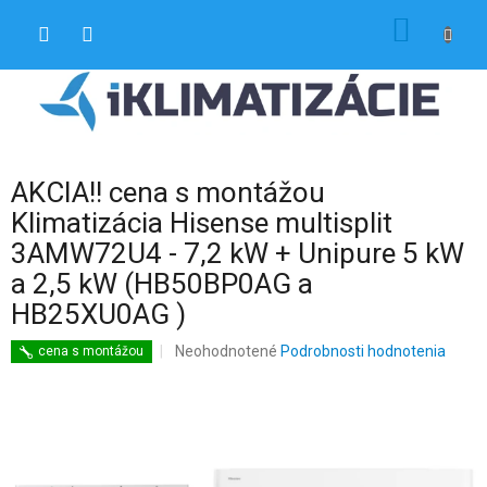
Prejsť
NÁKU
na
obsah
KOŠÍK
AKCIA!! cena s montážou
Klimatizácia Hisense multisplit
3AMW72U4 - 7,2 kW + Unipure 5 kW
a 2,5 kW (HB50BP0AG a
HB25XU0AG )
Priemerné
Neohodnotené
Podrobnosti hodnotenia
cena s montážou
hodnotenie
produktu
je
0,0
z
5