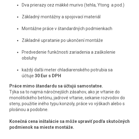
Dva prierazy cez mäkké murivo (tehla, Ytong a pod.)
Základný montážny a spojovací materiál
Montážne práce v štandardných podmienkach
Základné upratanie po ukončení montáže
Predvedenie funkčnosti zariadenia a zaškolenie
obsluhy
každý daľši meter chladiarenského potrubia sa
účtuje
30 Eur s DPH
Práce mimo štandardu sa účtujú samostatne.
Týka sa to najmä náročnejších zásahov, ako je vŕtanie do
monolitického betónu, jadrové vŕtanie, sekanie rozvodov do
steny, použitie iného typu konzoly, práce vo výškach alebo s
plošinou a podobne.
Konečná cena inštalácie sa môže upraviť podľa skutočných
podmienok na mieste montáže.