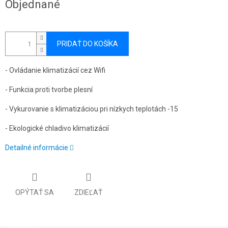
Objednané
cena:
PRIDAŤ DO KOŠÍKA
- Ovládanie klimatizácií cez Wifi
- Funkcia proti tvorbe plesní
- Vykurovanie s klimatizáciou pri nízkych teplotách -15
- Ekologické chladivo klimatizácií
Detailné informácie
OPÝTAŤ SA
ZDIEĽAŤ