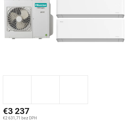
hviezdičiek.
€3 237
€2 631,71 bez DPH
Jednotková