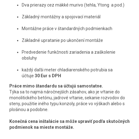
Dva prierazy cez mäkké murivo (tehla, Ytong a pod.)
Základný montážny a spojovací materiál
Montážne práce v štandardných podmienkach
Základné upratanie po ukončení montáže
Predvedenie funkčnosti zariadenia a zaškolenie
obsluhy
každý daľši meter chladiarenského potrubia sa
účtuje
30 Eur s DPH
Práce mimo štandardu sa účtujú samostatne.
Týka sa to najmä náročnejších zásahov, ako je vŕtanie do
monolitického betónu, jadrové vŕtanie, sekanie rozvodov do
steny, použitie iného typu konzoly, práce vo výškach alebo s
plošinou a podobne.
Konečná cena inštalácie sa môže upraviť podľa skutočných
podmienok na mieste montáže.