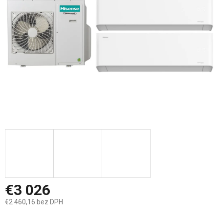
hviezdičiek.
€3 026
€2 460,16 bez DPH
Jednotková