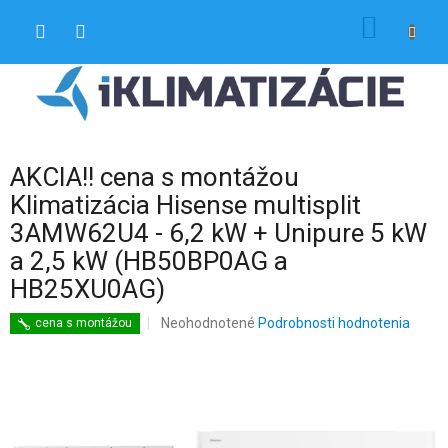
Prejsť
NÁKU
na
obsah
KOŠÍK
AKCIA!! cena s montážou
Klimatizácia Hisense multisplit
3AMW62U4 - 6,2 kW + Unipure 5 kW
a 2,5 kW (HB50BP0AG a
HB25XU0AG)
Priemerné
Neohodnotené
Podrobnosti hodnotenia
cena s montážou
hodnotenie
produktu
je
0,0
z
5