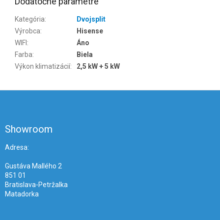
Dodatočné parametre
Kategória
:
Dvojsplit
Výrobca
:
Hisense
WIFI
:
Áno
Farba
:
Biela
Výkon klimatizácií
:
2,5 kW + 5 kW
Z
á
p
ä
Showroom
t
i
Adresa:
e
Gustáva Mallého 2
851 01
Bratislava-Petržalka
Matadorka