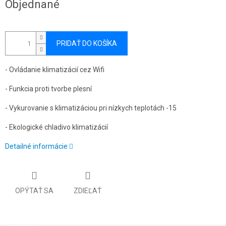
Objednané
cena:
PRIDAŤ DO KOŠÍKA
- Ovládanie klimatizácií cez Wifi
- Funkcia proti tvorbe plesní
- Vykurovanie s klimatizáciou pri nízkych teplotách -15
- Ekologické chladivo klimatizácií
Detailné informácie
OPÝTAŤ SA
ZDIEĽAŤ