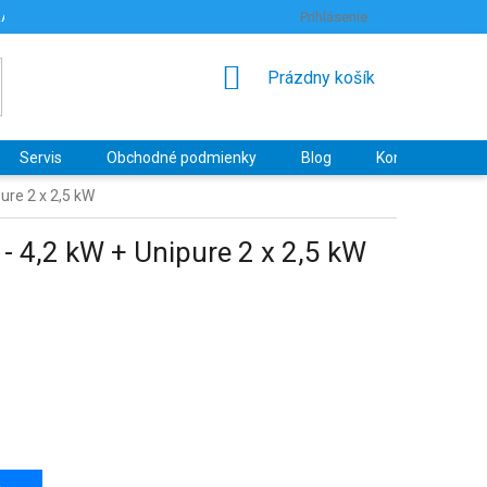
RANY OSOBNÝCH ÚDAJOV
HODNOTENIE OBCHODU
Prihlásenie
NÁKUPNÝ
Prázdny košík
KOŠÍK
Servis
Obchodné podmienky
Blog
Kontakty
ure 2 x 2,5 kW
- 4,2 kW + Unipure 2 x 2,5 kW