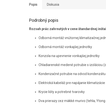
Popis
Diskusia
Podrobný popis
Rozsah prác zahrnutých v cene štandardnej inšta
Odborná montáž vnútornej klimatizačnej jed
Odborná montáž vonkajšej jednotky
Konzola na upevnenie vonkajšej jednotky
Chladiarenské medené potrubie s izoláciou (
Kondenzačné potrubie na odvod kondenzátu 
Elektrická kabeláž pre napájanie klimatizácie
Krycie lišty a potrebné tvarovky
Dva prierazy cez mäkké murivo (tehla, Ytong