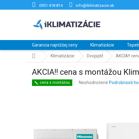
Prejsť
0951 418 814
info@iklimatizacie.sk
na
obsah
Garancia najnižšej ceny
Klimatizácie
Tepel
Domov
Klimatizácie
Dvojsplit
AKCIA!! cen
AKCIA!! cena s montážou Klim
Priemerné
Neohodnotené
Podrobnosti ho
cena s montážou
hodnotenie
produktu
je
0,0
z
5
hviezdičiek.