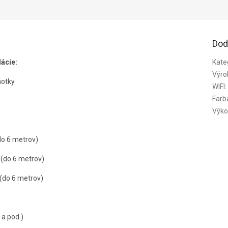
Dod
lácie:
Kate
Výro
notky
WIFI
:
Farb
Výko
do 6 metrov)
(do 6 metrov)
 (do 6 metrov)
 a pod.)