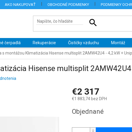
AKO NAKUPOVAŤ
OBCHODNÉ PODMIENKY
PODMIENKY OCH
né čerpadlá
Rekuperácie
Čističky vzduchu
Montáž
a s montážou Klimatizácia Hisense multisplit 2AMW42U4 - 4,2 kW + Unip
atizácia Hisense multisplit 2AMW42U4 
dnotenia
€2 317
€1 883,74 bez DPH
Jednotková
Objednané
cena: