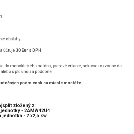
h
nie obsluhy
sa účtuje
30 Eur s DPH
ie do monolitického betónu, jadrové vŕtanie, sekanie rozvodov do
h alebo s plošinou a podobne.
skutočných podmienok na mieste montáže.
jsplit zložený z:
j jednotky - 2AMW42U4
 jednotka - 2 x2,5 kw