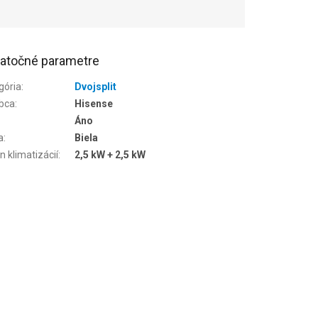
atočné parametre
gória
:
Dvojsplit
bca
:
Hisense
Áno
a
:
Biela
n klimatizácií
:
2,5 kW + 2,5 kW