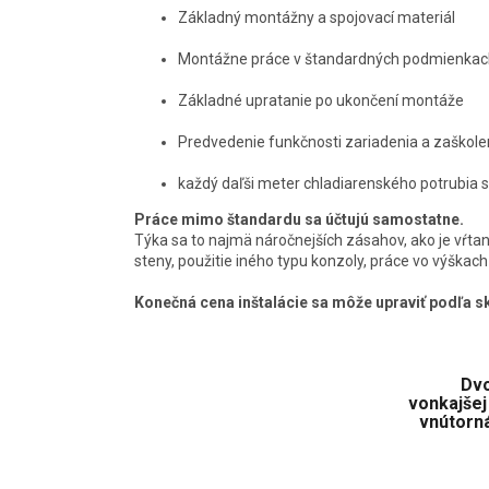
Základný montážny a spojovací materiál
Montážne práce v štandardných podmienkac
Základné upratanie po ukončení montáže
Predvedenie funkčnosti zariadenia a zaškole
každý daľši meter chladiarenského potrubia 
Práce mimo štandardu sa účtujú samostatne.
Týka sa to najmä náročnejších zásahov, ako je vŕtan
steny, použitie iného typu konzoly, práce vo výškac
Konečná cena inštalácie sa môže upraviť podľa 
Dvo
vonkajše
vnútorná