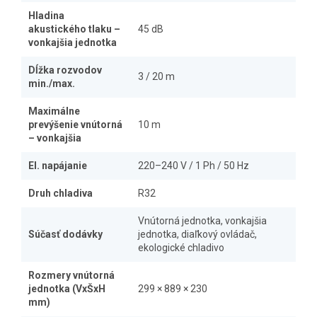
Hladina
akustického tlaku –
45 dB
vonkajšia jednotka
Dĺžka rozvodov
3 / 20 m
min./max.
Maximálne
prevýšenie vnútorná
10 m
– vonkajšia
El. napájanie
220–240 V / 1 Ph / 50 Hz
Druh chladiva
R32
Vnútorná jednotka, vonkajšia
Súčasť dodávky
jednotka, diaľkový ovládač,
ekologické chladivo
Rozmery vnútorná
jednotka (VxŠxH
299 × 889 × 230
mm)