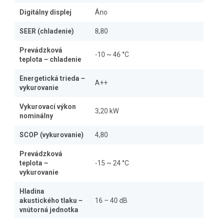
Digitálny displej
Áno
SEER (chladenie)
8,80
Prevádzková
-10 ~ 46 °C
teplota – chladenie
Energetická trieda –
A++
vykurovanie
Vykurovací výkon
3,20 kW
nominálny
SCOP (vykurovanie)
4,80
Prevádzková
teplota –
-15 ~ 24 °C
vykurovanie
Hladina
akustického tlaku –
16 – 40 dB
vnútorná jednotka