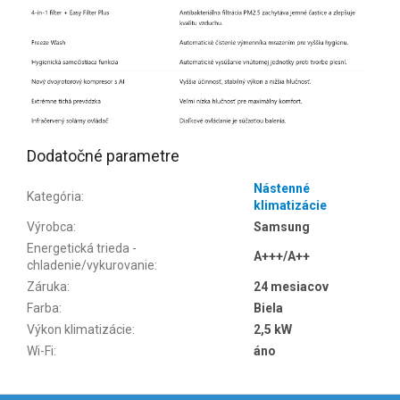
Dodatočné parametre
Nástenné
Kategória
:
klimatizácie
Výrobca
:
Samsung
Energetická trieda -
A+++/A++
chladenie/vykurovanie
:
Záruka
:
24 mesiacov
Farba
:
Biela
Výkon klimatizácie
:
2,5 kW
Wi-Fi
:
áno