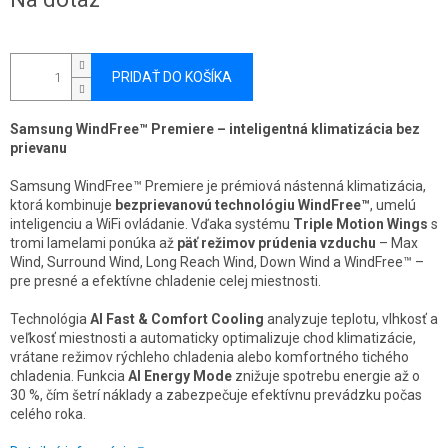
cena:
PRIDAŤ DO KOŠÍKA
Samsung WindFree™ Premiere – inteligentná klimatizácia bez
prievanu
Samsung WindFree™ Premiere je prémiová nástenná klimatizácia,
ktorá kombinuje
bezprievanovú technológiu WindFree™
, umelú
inteligenciu a WiFi ovládanie. Vďaka systému
Triple Motion Wings
s
tromi lamelami ponúka až
päť režimov prúdenia vzduchu
– Max
Wind, Surround Wind, Long Reach Wind, Down Wind a WindFree™ –
pre presné a efektívne chladenie celej miestnosti.
Technológia
AI Fast & Comfort Cooling
analyzuje teplotu, vlhkosť a
veľkosť miestnosti a automaticky optimalizuje chod klimatizácie,
vrátane režimov rýchleho chladenia alebo komfortného tichého
chladenia. Funkcia
AI Energy Mode
znižuje spotrebu energie až o
30 %, čím šetrí náklady a zabezpečuje efektívnu prevádzku počas
celého roka.