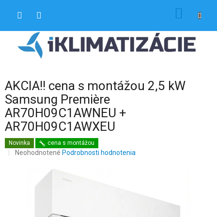
Prejsť
NÁKU
na
obsah
KOŠÍK
AKCIA!! cena s montážou 2,5 kW
Samsung Première
AR70H09C1AWNEU +
AR70H09C1AWXEU
Novinka
cena s montážou
Priemerné
Neohodnotené
Podrobnosti hodnotenia
hodnotenie
produktu
je
0,0
z
5
hviezdičiek.