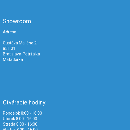
Z
á
p
ä
Showroom
t
i
Adresa:
e
Gustáva Mallého 2
851 01
Bratislava-Petržalka
Matadorka
Otváracie hodiny:
Pondelok 8:00 - 16:00
Utorok 8:00 - 16:00
Streda 8:00 - 16:00
štvrtok 8:00 - 16:00