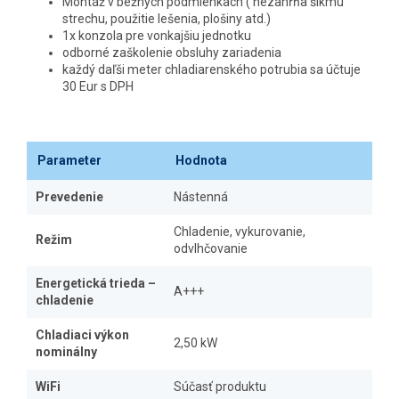
Montáž v bežných podmienkach ( nezahŕňa šikmú
strechu, použitie lešenia, plošiny atd.)
1x konzola pre vonkajšiu jednotku
odborné zaškolenie obsluhy zariadenia
každý daľši meter chladiarenského potrubia sa účtuje
30 Eur s DPH
Parameter
Hodnota
Prevedenie
Nástenná
Chladenie, vykurovanie,
Režim
odvlhčovanie
Energetická trieda –
A+++
chladenie
Chladiaci výkon
2,50 kW
nominálny
WiFi
Súčasť produktu