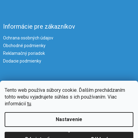
Informácie pre zákazníkov
Ochrana osobných údajov
Obchodné podmienky
Reklamačný poriadok
Dodacie podmienky
Tento web používa súbory cookie. Ďalším prechádzaním
tohto webu vyjadrujete súhlas s ich používaním. Viac
informácií
tu
.
Vytvoril Shoptet
Nastavenie
Copyright 2026
iKlimatizacie
. Všetky práva vyhradené.
Upraviť