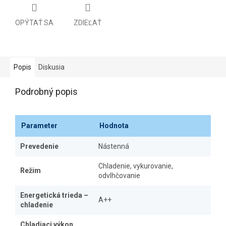
OPÝTAŤ SA
ZDIEĽAŤ
Popis
Diskusia
Podrobný popis
Parameter
Hodnota
Prevedenie
Nástenná
Chladenie, vykurovanie,
Režim
odvlhčovanie
Energetická trieda –
A++
chladenie
Chladiaci výkon