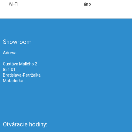
Wi-Fi
:
áno
Z
á
p
ä
Showroom
t
i
Adresa:
e
Gustáva Mallého 2
851 01
Bratislava-Petržalka
Matadorka
Otváracie hodiny: