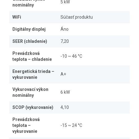
5 kW
nominálny
WiFi
Súčasť produktu
Digitálny displej
Áno
SEER (chladenie)
7,20
Prevádzková
-10 ~ 46 °C
teplota – chladenie
Energetická trieda –
A+
vykurovanie
Vykurovací výkon
6 kW
nominálny
SCOP (vykurovanie)
4,10
Prevádzková
teplota –
-15 ~ 24 °C
vykurovanie