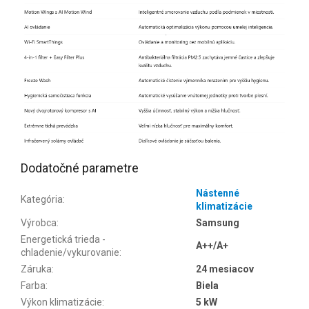
Dodatočné parametre
Nástenné
Kategória
:
klimatizácie
Výrobca
:
Samsung
Energetická trieda -
A++/A+
chladenie/vykurovanie
:
Záruka
:
24 mesiacov
Farba
:
Biela
Výkon klimatizácie
:
5 kW