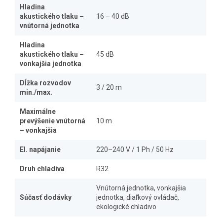
Hladina
akustického tlaku –
16 – 40 dB
vnútorná jednotka
Hladina
akustického tlaku –
45 dB
vonkajšia jednotka
Dĺžka rozvodov
3 / 20 m
min./max.
Maximálne
prevýšenie vnútorná
10 m
– vonkajšia
El. napájanie
220–240 V / 1 Ph / 50 Hz
Druh chladiva
R32
Vnútorná jednotka, vonkajšia
Súčasť dodávky
jednotka, diaľkový ovládač,
ekologické chladivo