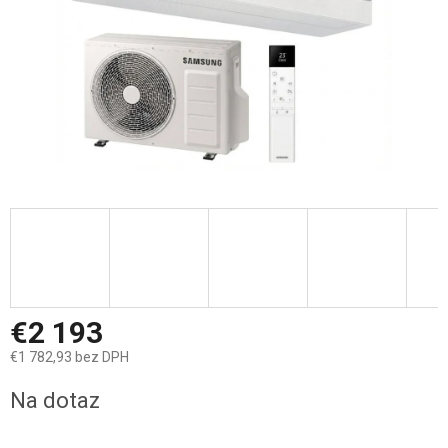
€2 193
€1 782,93 bez DPH
Jednotková
Na dotaz
cena: