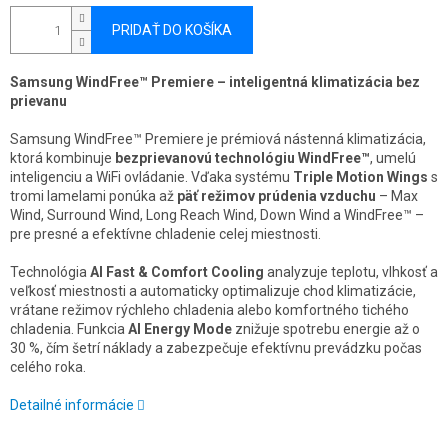
PRIDAŤ DO KOŠÍKA
Samsung WindFree™ Premiere – inteligentná klimatizácia bez
prievanu
Samsung WindFree™ Premiere je prémiová nástenná klimatizácia,
ktorá kombinuje
bezprievanovú technológiu WindFree™
, umelú
inteligenciu a WiFi ovládanie. Vďaka systému
Triple Motion Wings
s
tromi lamelami ponúka až
päť režimov prúdenia vzduchu
– Max
Wind, Surround Wind, Long Reach Wind, Down Wind a WindFree™ –
pre presné a efektívne chladenie celej miestnosti.
Technológia
AI Fast & Comfort Cooling
analyzuje teplotu, vlhkosť a
veľkosť miestnosti a automaticky optimalizuje chod klimatizácie,
vrátane režimov rýchleho chladenia alebo komfortného tichého
chladenia. Funkcia
AI Energy Mode
znižuje spotrebu energie až o
30 %, čím šetrí náklady a zabezpečuje efektívnu prevádzku počas
celého roka.
Detailné informácie