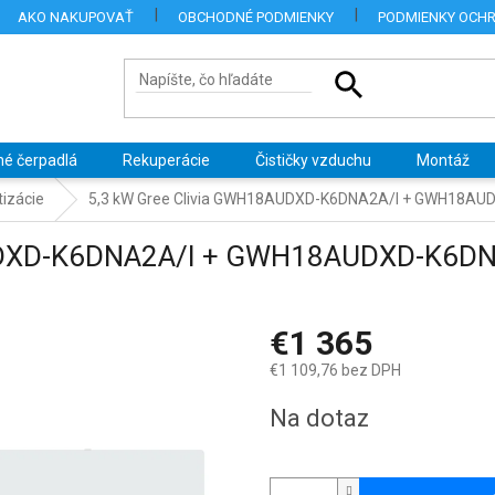
AKO NAKUPOVAŤ
OBCHODNÉ PODMIENKY
PODMIENKY OCH
né čerpadlá
Rekuperácie
Čističky vzduchu
Montáž
izácie
5,3 kW Gree Clivia GWH18AUDXD-K6DNA2A/I + GWH18A
AUDXD-K6DNA2A/I + GWH18AUDXD-K6D
€1 365
€1 109,76 bez DPH
Jednotková
Na dotaz
cena: