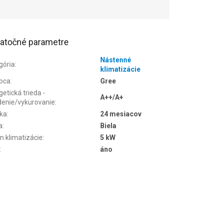
atočné parametre
Nástenné
gória
:
klimatizácie
bca
:
Gree
etická trieda -
A++/A+
denie/vykurovanie
:
ka
:
24 mesiacov
a
:
Biela
n klimatizácie
:
5 kW
:
áno