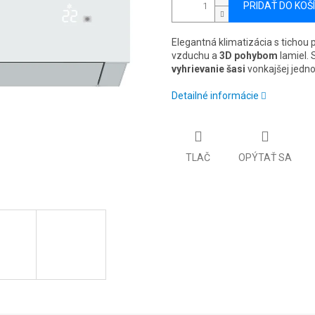
PRIDAŤ DO KOŠ
Elegantná klimatizácia s tichou
vzduchu a
3D pohybom
lamiel. 
vyhrievanie šasi
vonkajšej jedn
Detailné informácie
TLAČ
OPÝTAŤ SA