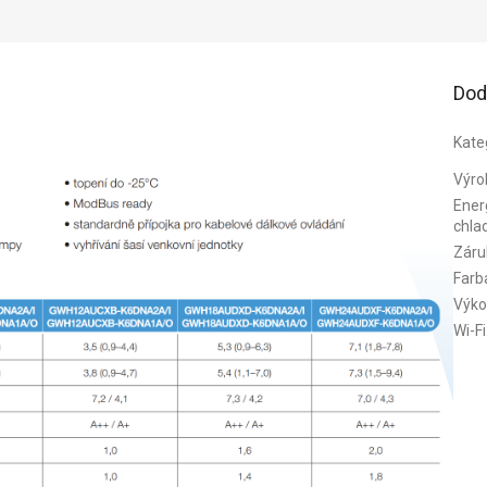
Dod
Kate
Výro
Energ
chla
Záru
Farb
Výko
Wi-Fi