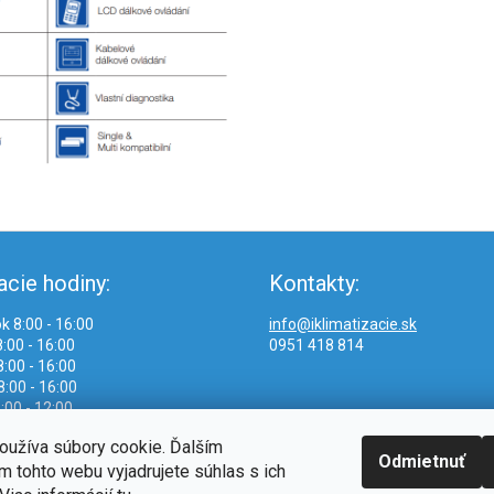
acie hodiny:
Kontakty:
k 8:00 - 16:00
info@iklimatizacie.sk
:00 - 16:00
0951 418 814
:00 - 16:00
8:00 - 16:00
:00 - 12:00
oužíva súbory cookie. Ďalším
Odmietnuť
 tohto webu vyjadrujete súhlas s ich