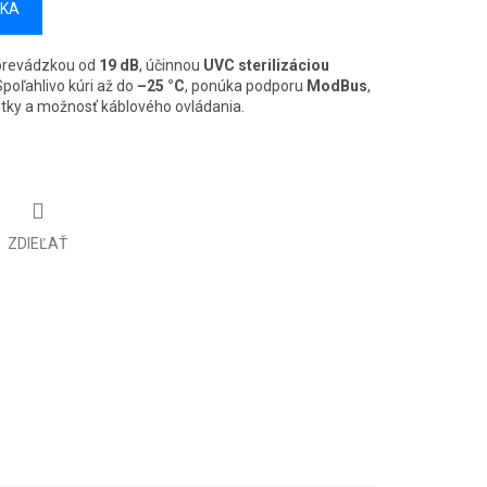
ÍKA
 prevádzkou od
19 dB
, účinnou
UVC sterilizáciou
Spoľahlivo kúri až do
–25 °C
, ponúka podporu
ModBus
,
otky a možnosť káblového ovládania.
ZDIEĽAŤ