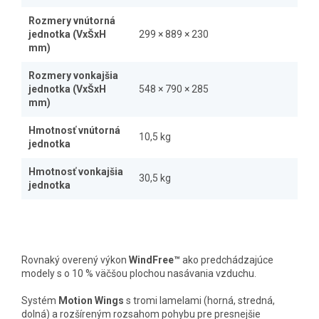
Rozmery vnútorná
jednotka (VxŠxH
299 × 889 × 230
mm)
Rozmery vonkajšia
jednotka (VxŠxH
548 × 790 × 285
mm)
Hmotnosť vnútorná
10,5 kg
jednotka
Hmotnosť vonkajšia
30,5 kg
jednotka
Rovnaký overený výkon
WindFree™
ako predchádzajúce
modely s o 10 % väčšou plochou nasávania vzduchu.
Systém
Motion Wings
s tromi lamelami (horná, stredná,
dolná) a rozšíreným rozsahom pohybu pre presnejšie