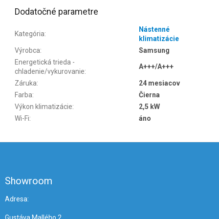
Dodatočné parametre
Nástenné
Kategória
:
klimatizácie
Výrobca
:
Samsung
Energetická trieda -
A+++/A+++
chladenie/vykurovanie
:
Záruka
:
24 mesiacov
Farba
:
Čierna
Výkon klimatizácie
:
2,5 kW
Wi-Fi
:
áno
Z
á
p
ä
Showroom
t
i
Adresa:
e
Gustáva Mallého 2