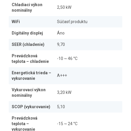
Chladiaci výkon
2,50 kW
nominálny
WiFi
Súčasť produktu
Digitálny displej
Áno
SEER (chladenie)
9,70
Prevádzková
-10 ~ 46 °C
teplota – chladenie
Energetická trieda –
A+++
vykurovanie
Vykurovací výkon
3,20 kW
nominálny
SCOP (vykurovanie)
5,10
Prevádzková
teplota –
-15 ~ 24 °C
vykurovanie