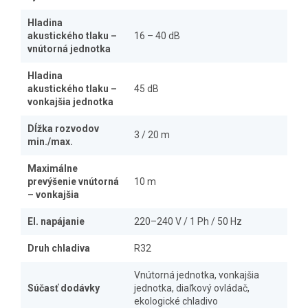
Hladina
akustického tlaku –
16 – 40 dB
vnútorná jednotka
Hladina
akustického tlaku –
45 dB
vonkajšia jednotka
Dĺžka rozvodov
3 / 20 m
min./max.
Maximálne
prevýšenie vnútorná
10 m
– vonkajšia
El. napájanie
220–240 V / 1 Ph / 50 Hz
Druh chladiva
R32
Vnútorná jednotka, vonkajšia
Súčasť dodávky
jednotka, diaľkový ovládač,
ekologické chladivo