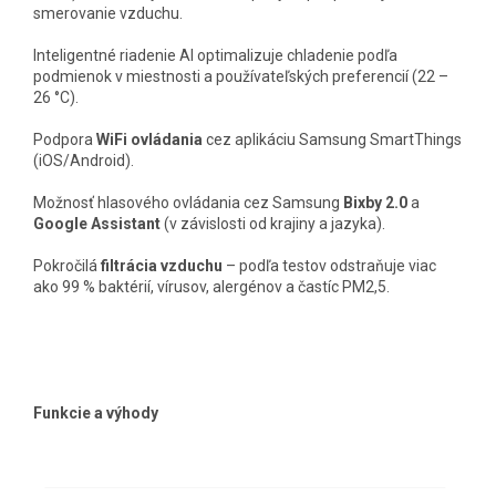
smerovanie vzduchu.
Inteligentné riadenie AI optimalizuje chladenie podľa
podmienok v miestnosti a používateľských preferencií (22 –
26 °C).
Podpora
WiFi ovládania
cez aplikáciu Samsung SmartThings
(iOS/Android).
Možnosť hlasového ovládania cez Samsung
Bixby 2.0
a
Google Assistant
(v závislosti od krajiny a jazyka).
Pokročilá
filtrácia vzduchu
– podľa testov odstraňuje viac
ako 99 % baktérií, vírusov, alergénov a častíc PM2,5.
Funkcie a výhody