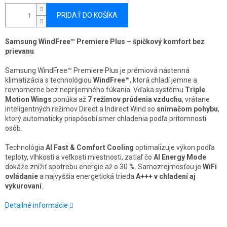
PRIDAŤ DO KOŠÍKA
Samsung WindFree™ Premiere Plus – špičkový komfort bez
prievanu
Samsung WindFree™ Premiere Plus je prémiová nástenná
klimatizácia s technológiou
WindFree™
, ktorá chladí jemne a
rovnomerne bez nepríjemného fúkania. Vďaka systému
Triple
Motion Wings
ponúka až
7 režimov prúdenia vzduchu
, vrátane
inteligentných režimov Direct a Indirect Wind so
snímačom pohybu
,
ktorý automaticky prispôsobí smer chladenia podľa prítomnosti
osôb.
Technológia
AI Fast & Comfort Cooling
optimalizuje výkon podľa
teploty, vlhkosti a veľkosti miestnosti, zatiaľ čo
AI Energy Mode
dokáže znížiť spotrebu energie až o 30 %. Samozrejmosťou je
WiFi
ovládanie
a najvyššia energetická trieda
A+++ v chladení aj
vykurovaní
.
Detailné informácie