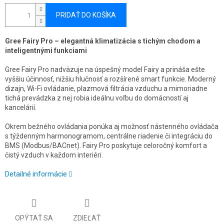
PRIDAŤ DO KOŠÍKA
Gree Fairy Pro – elegantná klimatizácia s tichým chodom a
inteligentnými funkciami
Gree Fairy Pro nadväzuje na úspešný model Fairy a prináša ešte
vyššiu účinnosť, nižšiu hlučnosť a rozšírené smart funkcie. Moderný
dizajn, Wi-Fi ovládanie, plazmová filtrácia vzduchu a mimoriadne
tichá prevádzka z nej robia ideálnu voľbu do domácností aj
kancelárií.
Okrem bežného ovládania ponúka aj možnosť nástenného ovládača
s týždenným harmonogramom, centrálne riadenie či integráciu do
BMS (Modbus/BACnet). Fairy Pro poskytuje celoročný komfort a
čistý vzduch v každom interiéri.
Detailné informácie
OPÝTAŤ SA
ZDIEĽAŤ