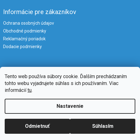
Informácie pre zákazníkov
Ochrana osobných údajov
Obchodné podmienky
Reklamačný poriadok
Dodacie podmienky
Tento web používa súbory cookie. Ďalším prechádzaním
tohto webu vyjadrujete súhlas s ich používaním. Viac
informácií
tu
.
Vytvoril Shoptet
Nastavenie
Copyright 2026
iKlimatizacie
. Všetky práva vyhradené.
Upraviť
Odmietnuť
Súhlasím
nastavenie cookies