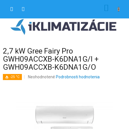
Prejsť
NÁKU
na
obsah
KOŠÍK
2,7 kW Gree Fairy Pro
GWH09ACCXB-K6DNA1G/I +
GWH09ACCXB-K6DNA1G/O
Priemerné
Neohodnotené
Podrobnosti hodnotenia
-25 °C
hodnotenie
produktu
je
0,0
z
5
hviezdičiek.