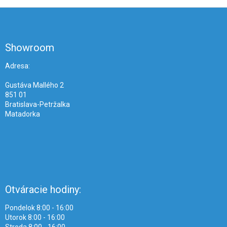
Z
á
p
ä
Showroom
t
i
Adresa:
e
Gustáva Mallého 2
851 01
Bratislava-Petržalka
Matadorka
Otváracie hodiny:
Pondelok 8:00 - 16:00
Utorok 8:00 - 16:00