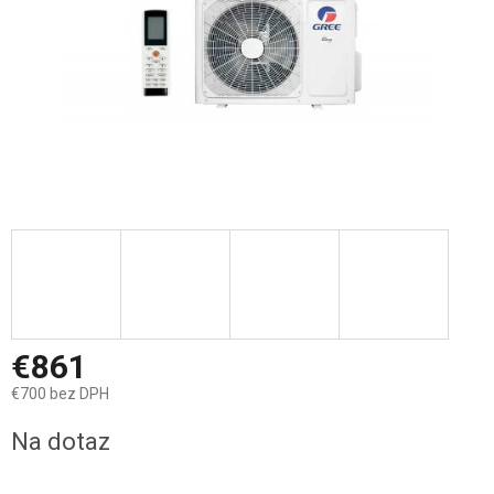
€861
€700 bez DPH
Jednotková
Na dotaz
cena: